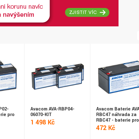
P02-
Avacom AVA-RBP04-
Avacom Baterie AV
rie pro
06070-KIT
RBC47 náhrada za
RBC47 - baterie pr
1 498 Kč
472 Kč