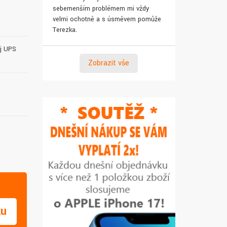
sebemenším problémem mi vždy
pro syna. Za 
velmi ochotně a s úsměvem pomůže
Terezka.
oj UPS
Zobrazit vše
ku