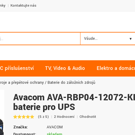
nky
Kontaktujte nás
Všude...
C příslušenství
TV, Video & Audio
Elektro a domác
droje a přepěťové ochrany
Baterie do záložních zdrojů
Avacom AVA-RBP04-12072-KI
baterie pro UPS
Milan, Mělník
David, Praha
(5 z 5)
2 Hodnocení
Ohodnotit
Nakupoval jsem zde již několikrát a
Nalákali mě na nízké ceny a
Značka:
AVACOM
vždy v pořádku. Vše skladem a za
doručení. Díky dobrým zku
normální ceny. Třešničkou na dortu je
jsem pro svou firmu začal vy
Dostupnost:
skladem