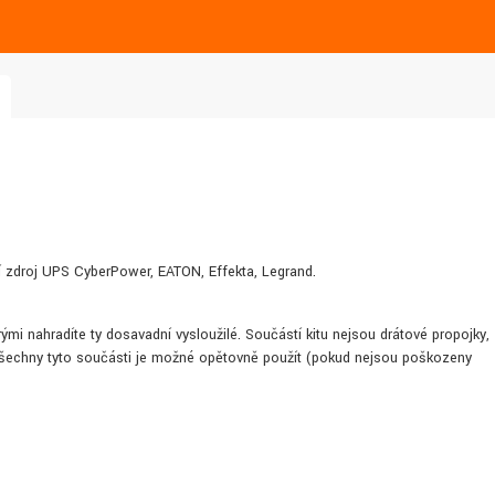
ní zdroj UPS
CyberPower, EATON, Effekta, Legrand.
erými nahradíte ty dosavadní vysloužilé. Součástí kitu nejsou drátové propojky,
. Všechny tyto součásti je možné opětovně použít (pokud nejsou poškozeny