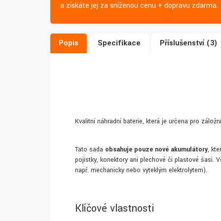
a získáte jej za sníženou cenu + dopravu zdarma.
Popis
Specifikace
Příslušenství (3)
Kvalitní náhradní baterie, která je určena pro zálož
Tato sada
obsahuje pouze nové akumulátory
, kt
pojistky, konektory ani plechové či plastové šasi
např. mechanicky nebo vyteklým elektrolytem).
Klíčové vlastnosti