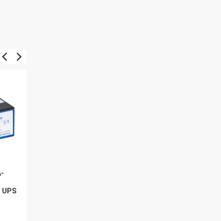
A-
Avacom Bateriový kit
Avacom Bateriový kit
AVA-RBC44-KIT náhrada
AVA-RBC27-KIT náhrad
o UPS
pro renovaci RBC44
pro renovaci RBC27
(16ks baterií)
(8ks baterií)
5 985 Kč
4 039 Kč