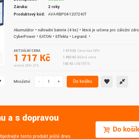
doručení do druhého dne.
služby. Vřele doporučuji.
Záruka:
2 roky
Produktový kód:
AVA-RBP04-12072-KIT
Akumulátor • náhradní baterie (4 ks) • která je určena pro záložní zdr
CyberPower • EATON • Effekta • Legrand. •
AKTUÁLNÍ CENA
1 419 Kč
Cena bez DPH
1 717 Kč
1 882 Kč
Běžná cena
165 Kč
UŠETŘÍTE
včetně DPH 21%
Do košíku
Množství:
-
+
nu a s dopravou
Do koší
Objednejte tento produkt ještě dnes