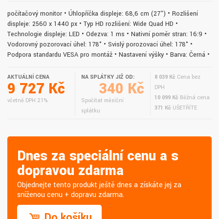
počítačový monitor • Úhlopříčka displeje: 68,6 cm (27") • Rozlišení
displeje: 2560 x 1440 px • Typ HD rozlišení: Wide Quad HD •
Technologie displeje: LED • Odezva: 1 ms • Nativní poměr stran: 16:9 •
Vodorovný pozorovací úhel: 178° • Svislý porozovací úhel: 178° •
Podpora standardu VESA pro montáž • Nastavení výšky • Barva: Černá •
AKTUÁLNÍ CENA
NA SPLÁTKY JIŽ OD:
8 039 Kč
Cena bez
9 727 Kč
340 Kč
DPH
10 099 Kč
Běžná cena
včetně DPH 21%
Spočítat měsíční
371 Kč
UŠETŘÍTE
splátku
Dnes za speciální cenu a s
dopravou zdarma
Objednejte tento produkt ještě dnes a získáte jej za
sníženou cenu + dopravu zdarma.
Do košíku