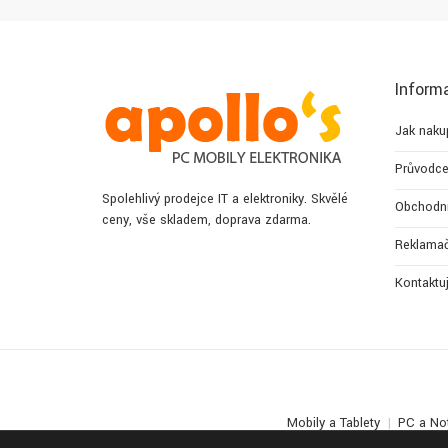
Inform
Jak naku
Průvodce
Spolehlivý prodejce IT a elektroniky. Skvělé
Obchodn
ceny, vše skladem, doprava zdarma.
Reklamač
Kontaktu
Mobily a Tablety
PC a No