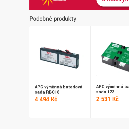
Podobné produkty
APC výměnná ba
APC výměnná bateriová
sada 123
sada RBC18
2 531 Kč
4 494 Kč