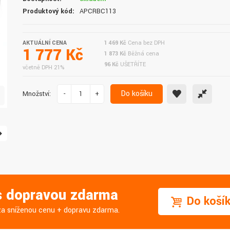
doručení do druhého dne.
služby. Vřele doporučuji.
Produktový kód:
APCRBC113
AKTUÁLNÍ CENA
1 469 Kč
Cena bez DPH
1 777 Kč
1 873 Kč
Běžná cena
96 Kč
UŠETŘÍTE
včetně DPH 21%
Do košíku
Množství:
-
+
 s dopravou zdarma
Do koší
j za sníženou cenu + dopravu zdarma.