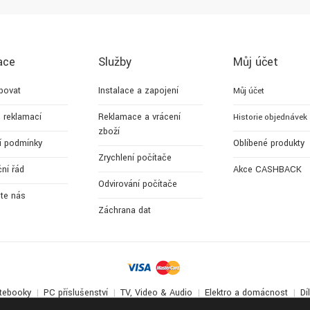
ace
Služby
Můj účet
povat
Instalace a zapojení
Můj účet
 reklamací
Reklamace a vrácení
Historie objednávek
zboží
í podmínky
Oblíbené produkty
Zrychlení počítače
ní řád
Akce CASHBACK
Odvirování počítače
jte nás
Záchrana dat
tebooky
PC příslušenství
TV, Video & Audio
Elektro a domácnost
Dí