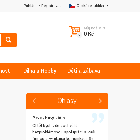
Přihlásit
/
Registrovat
Česká republika
Můj košík
0 Kč
nost
Dílna a Hobby
Děti a zábava
Ohlasy
Pavel, Nový Jičín
Jana, Libere
 rychlost
Chtěl bych zde pochválit
Výborná komu
šenostem
bezproblémovou spolupráci s Vaší
Ochotně mi z
užívat i IT
firmou a vynikající komunikaci. Se
dotazy a ještě