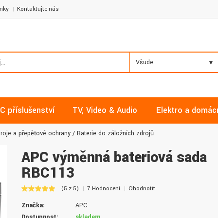
nky
Kontaktujte nás
Všude...
C příslušenství
TV, Video & Audio
Elektro a domác
droje a přepěťové ochrany
Baterie do záložních zdrojů
APC výměnná bateriová sada
RBC113
Milan, Mělník
David, Praha
(5 z 5)
7 Hodnocení
Ohodnotit
Nakupoval jsem zde již několikrát a
Nalákali mě na nízké ceny a
Značka:
APC
vždy v pořádku. Vše skladem a za
doručení. Díky dobrým zku
normální ceny. Třešničkou na dortu je
jsem pro svou firmu začal vy
Dostupnost:
skladem