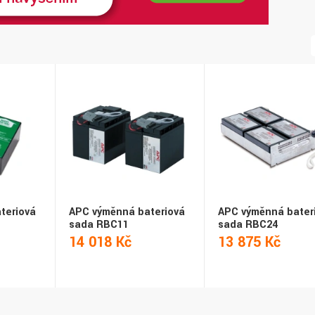
teriová
APC výměnná bateriová
APC výměnná bater
sada RBC11
sada RBC24
14 018 Kč
13 875 Kč