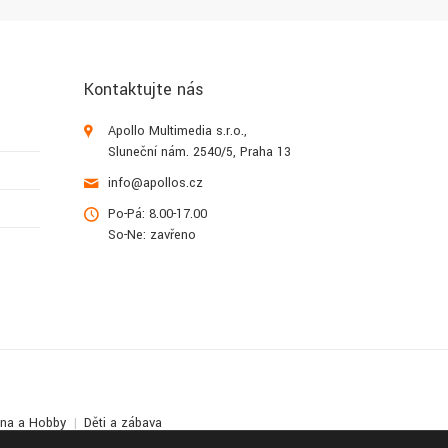
Kontaktujte nás
Apollo Multimedia s.r.o.,
Sluneční nám. 2540/5, Praha 13
info@apollos.cz
Po-Pá: 8.00-17.00
So-Ne: zavřeno
lna a Hobby
Děti a zábava