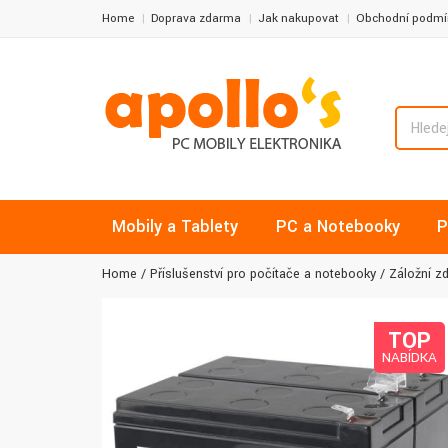
Home
Doprava zdarma
Jak nakupovat
Obchodní podmí
Mobily a Tablety
PC a Notebooky
P
Home
Příslušenství pro počítače a notebooky
Záložní z
TOP
NABÍDKA