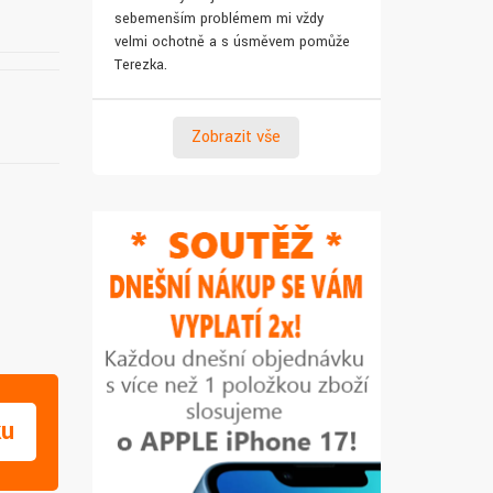
sebemenším problémem mi vždy
pro syna. Za 
velmi ochotně a s úsměvem pomůže
Terezka.
Zobrazit vše
ku