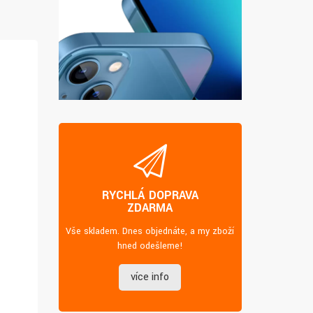
RYCHLÁ DOPRAVA
ZDARMA
Vše skladem. Dnes objednáte, a my zboží
hned odešleme!
více info