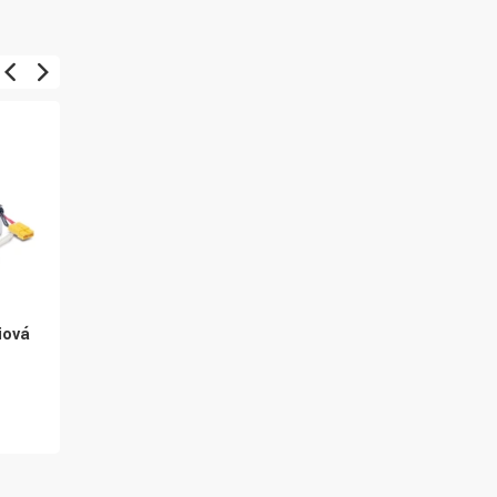
iová
APC výměnná bateriová
APC výměnná bateriov
sada RBC142
sada RBC116
4 479 Kč
6 891 Kč