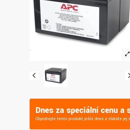
Dnes za speciální cenu a
Objednejte tento produkt ještě dnes a získáte je