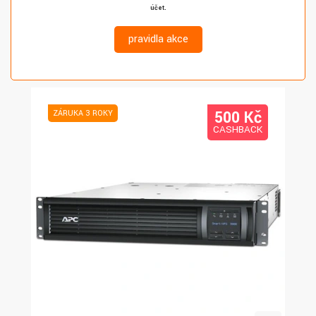
účet.
pravidla akce
500 K
č
ZÁRUKA 3 ROKY
CASHBACK