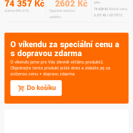
74 357 Kč
2602 Kč
DPH
76 628 Kč
Běžná cena
včetně DPH 21%
Spočítat měsíční
2 271 Kč
UŠETŘÍTE
splátku
O víkendu za speciální cenu a
s dopravou zdarma
O víkendu jsme pro Vás zlevnili většinu produktů.
Objednejte tento produkt ještě dnes a získáte jej za
sníženou cenu + dopravu zdarma.
Do košíku