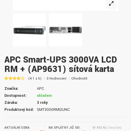
APC Smart-UPS 3000VA LCD
RM + (AP9631) síťová karta
(4.1 z 5)
3 Hodnocení
Ohodnotit
Značka:
APC
Dostupnost:
skladem
Záruka:
3 roky
Produktový kód:
SMT3000RMI2UNC
AKTUÁLNÍ CENA
NA SPLÁTKY JIŽ OD:
61 452 Kč
Cena bez