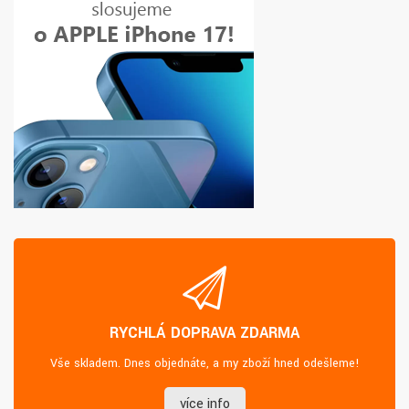
RYCHLÁ DOPRAVA ZDARMA
Vše skladem. Dnes objednáte, a my zboží hned odešleme!
více info