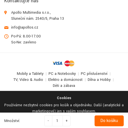
Kontaktujte nás
Apollo Multimedia s.r.o.,
Sluneční nám. 2540/5, Praha 13
info@apollos.cz
Po-Pá: 8.00-17.00
So-Ne: zavřeno
Mobily a Tablety
PC a Notebooky
PC příslušenství
TV, Video & Audio
Elektro a domácnost
Dílna a Hobby
Děti a zábava
© 2017-2026
Apollo Multimedia
. All Rights Reserved.
Cookies
Používáme nezbytné cookies pro košík a objednávku. Další (analytické a
marketingové) jen s vaším souhlasem.
Odmítnout vše
Podrobné nastavení
Přijmout vše
Do košíku
Množství:
-
+