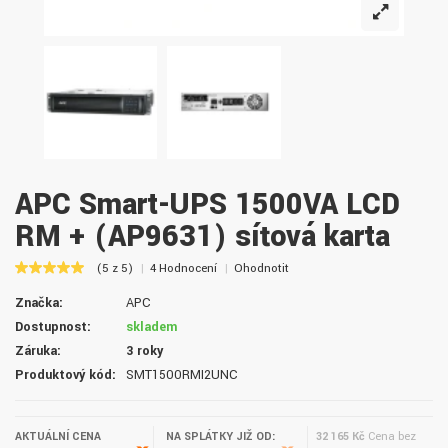
APC Smart-UPS 1500VA LCD
RM + (AP9631) síťová karta
(5 z 5)
4 Hodnocení
Ohodnotit
Značka:
APC
Dostupnost:
skladem
Záruka:
3 roky
Produktový kód:
SMT1500RMI2UNC
AKTUÁLNÍ CENA
NA SPLÁTKY JIŽ OD:
32 165 Kč
Cena bez