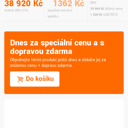
38 920 Kč
1362 Kč
DPH
39 940 Kč
Běžná cena
včetně DPH 21%
Spočítat měsíční
1 020 Kč
UŠETŘÍTE
splátku
Dnes za speciální cenu a s
dopravou zdarma
Objednejte tento produkt ještě dnes a získáte jej za
sníženou cenu + dopravu zdarma.
Do košíku