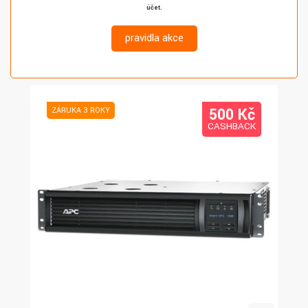
účet.
pravidla akce
500 K
č
ZÁRUKA 3 ROKY
CASHBACK