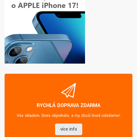
RYCHLÁ DOPRAVA ZDARMA
Vše skladem. Dnes objednáte, a my zboží hned odešleme!
více info