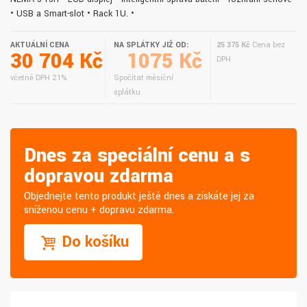
• USB a Smart-slot • Rack 1U. •
AKTUÁLNÍ CENA
NA SPLÁTKY JIŽ OD:
25 375 Kč
Cena bez
30 704 Kč
1075 Kč
DPH
včetně DPH 21%
Spočítat měsíční
splátku
Dnes za speciální cenu a s
dopravou zdarma
Objednejte tento produkt ještě dnes a získáte jej za
sníženou cenu + dopravu zdarma.
Do košíku