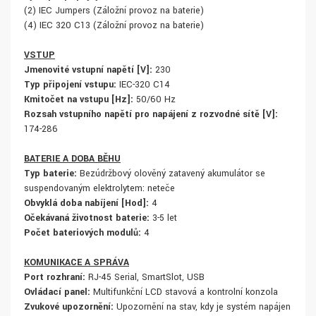
(2) IEC Jumpers (Záložní provoz na baterie)
(4) IEC 320 C13 (Záložní provoz na baterie)
VSTUP
Jmenovité vstupní napětí [V]:
230
Typ připojení vstupu:
IEC-320 C14
Kmitočet na vstupu [Hz]:
50/60 Hz
Rozsah vstupního napětí pro napájení z rozvodné sítě [V]:
174-286
BATERIE A DOBA BĚHU
Typ baterie:
Bezúdržbový olověný zatavený akumulátor se
suspendovaným elektrolytem: neteče
Obvyklá doba nabíjení [Hod]:
4
Očekávaná životnost baterie:
3-5 let
Počet bateriových modulů:
4
KOMUNIKACE A SPRÁVA
Port rozhraní:
RJ-45 Serial, SmartSlot, USB
Ovládací panel:
Multifunkční LCD stavová a kontrolní konzola
Zvukové upozornění:
Upozornění na stav, kdy je systém napájen