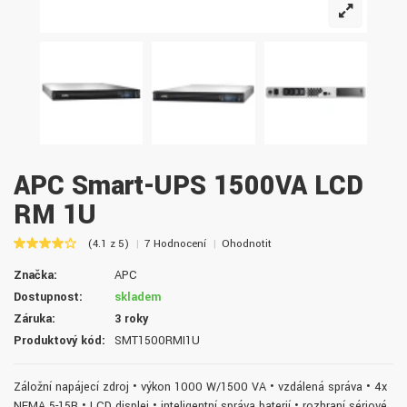
APC Smart-UPS 1500VA LCD
RM 1U
(4.1 z 5)
7 Hodnocení
Ohodnotit
Značka:
APC
Dostupnost:
skladem
Záruka:
3 roky
Produktový kód:
SMT1500RMI1U
Záložní napájecí zdroj • výkon 1000 W/1500 VA • vzdálená správa • 4x
NEMA 5-15R • LCD displej • inteligentní správa baterií • rozhraní sériové