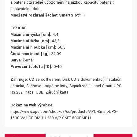
z baterie : zřetelné upozornění na nízkou kapacitu baterie :
nastavitelná doba
Množství rozhraní šachet SmartSlot™:
1
FYZICKÉ
Maximální výška [cm]:
4,4
Maximální šířka [cm]:
43,2
Maximální hloubka [cm]:
66,5
Čistá hmotnost [kg]:
24,09
Barva:
černá
Provozní teplota [°C]:
0-40
Zahrnuje:
CD se softwarem, Disk CD s dokumentací, Instalační
příručka, Skříňové podpěrné lišty, Signalizační kabel Smart UPS
RS-232, Kabel USB, Záruční karta
Odkaz na web výrobce:
https://www.apc.com/shop/cz/cs/products/APC-Smart-UPS-
1500-VA-LCD-RM-1U-230-V/P-SMT1500RMI1U