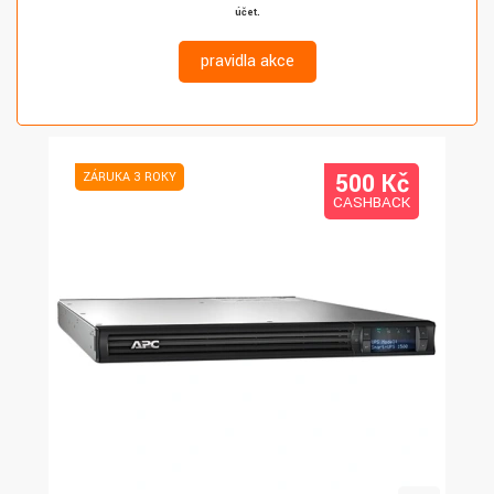
účet.
pravidla akce
500 K
č
ZÁRUKA 3 ROKY
CASHBACK