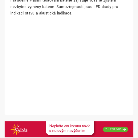
Pravidelné vlastní testování baterie zajišťuje včasné zjištění
nezbytné výměny baterie. Samozřejmostí jsou LED diody pro
indikaci stavu a akustická indikace.