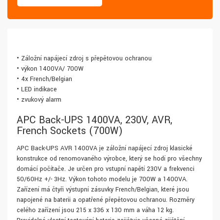
• Záložní napájecí zdroj s přepěťovou ochranou
• výkon 1400VA/ 700W
• 4x French/Belgian
• LED indikace
• zvukový alarm
APC Back-UPS 1400VA, 230V, AVR,
French Sockets (700W)
APC Back-UPS AVR 1400VA je záložní napájecí zdroj klasické
konstrukce od renomovaného výrobce, který se hodí pro všechny
domácí počítače. Je určen pro vstupní napětí 230V a frekvenci
50/60Hz +/- 3Hz. Výkon tohoto modelu je 700W a 1400VA.
Zařízení má čtyři výstupní zásuvky French/Belgian, které jsou
napojené na baterii a opatřené přepěťovou ochranou. Rozměry
celého zařízení jsou 215 x 336 x 130 mm a váha 12 kg.