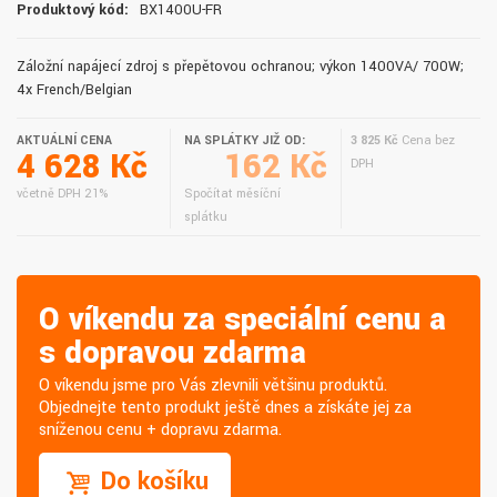
Produktový kód:
BX1400U-FR
Záložní napájecí zdroj s přepěťovou ochranou; výkon 1400VA/ 700W;
4x French/Belgian
AKTUÁLNÍ CENA
NA SPLÁTKY JIŽ OD:
3 825 Kč
Cena bez
4 628 Kč
162 Kč
DPH
včetně DPH 21%
Spočítat měsíční
splátku
O víkendu za speciální cenu a
s dopravou zdarma
O víkendu jsme pro Vás zlevnili většinu produktů.
Objednejte tento produkt ještě dnes a získáte jej za
sníženou cenu + dopravu zdarma.
Do košíku