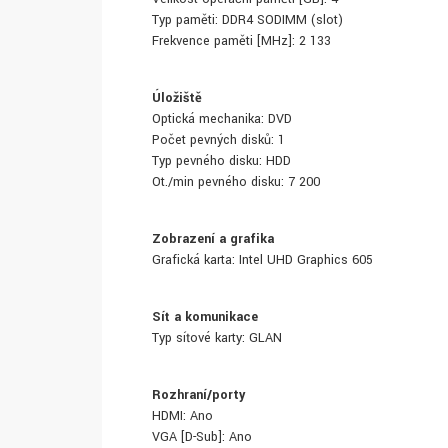
Typ paměti: DDR4 SODIMM (slot)
Frekvence paměti [MHz]: 2 133
Úložiště
Optická mechanika: DVD
Počet pevných disků: 1
Typ pevného disku: HDD
Ot./min pevného disku: 7 200
Zobrazení a grafika
Grafická karta: Intel UHD Graphics 605
Síť a komunikace
Typ síťové karty: GLAN
Rozhraní/porty
HDMI: Ano
VGA [D-Sub]: Ano