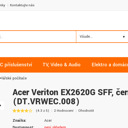
nky
Kontaktujte nás
Všude...
C příslušenství
TV, Video & Audio
Elektro a domác
elářské počítače
Acer Veriton EX2620G SFF, če
(DT.VRWEC.008)
Milan, Mělník
David, Praha
(4.3 z 5)
2 Hodnocení
Ohodnotit
Nakupoval jsem zde již několikrát a
Nalákali mě na nízké ceny a
Značka:
Acer
vždy v pořádku. Vše skladem a za
doručení. Díky dobrým zku
normální ceny. Třešničkou na dortu je
jsem pro svou firmu začal vy
Dostupnost:
není skladem