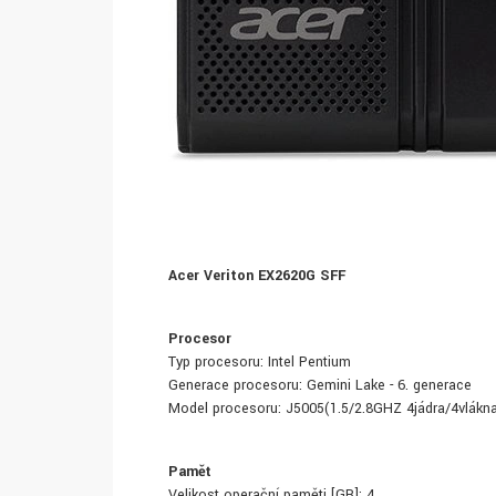
Acer Veriton EX2620G SFF
Procesor
Typ procesoru: Intel Pentium
Generace procesoru: Gemini Lake - 6. generace
Model procesoru: J5005(1.5/2.8GHZ 4jádra/4vlákn
Paměť
Velikost operační paměti [GB]: 4