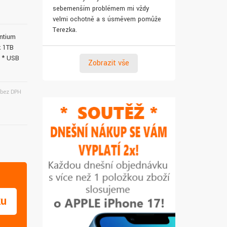
sebemenším problémem mi vždy
pro syna. Za 
velmi ochotně a s úsměvem pomůže
Terezka.
entium
k 1TB
N * USB
Zobrazit vše
bez DPH
ku