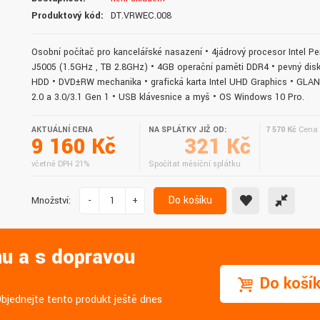
doručení do druhého dne.
služby. Vřele doporučuji.
Produktový kód:
DT.VRWEC.008
Osobní počítač pro kancelářské nasazení • 4jádrový procesor Intel P
J5005 (1.5GHz , TB 2.8GHz) • 4GB operační paměti DDR4 • pevný dis
HDD • DVD±RW mechanika • grafická karta Intel UHD Graphics • GLA
2.0 a 3.0/3.1 Gen 1 • USB klávesnice a myš • OS Windows 10 Pro.
AKTUÁLNÍ CENA
NA SPLÁTKY JIŽ OD:
7 570 Kč
Cena 
9 160 Kč
321 Kč
včetně DPH 21%
Spočítat měsíční splátku
Do košíku
Množství:
-
+
nu a s dopravou
Do koší
Objednejte tento produkt ještě dnes