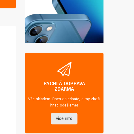
RYCHLÁ DOPRAVA
ZDARMA
Vše skladem. Dnes objednáte, a my zboží
hned odešleme!
více info