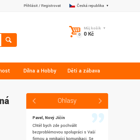
Přihlásit
/
Registrovat
Česká republika
Můj košík
0 Kč
nost
Dílna a Hobby
Děti a zábava
rná
Ohlasy
Pavel, Nový Jičín
Jana, Libere
 rychlost
Chtěl bych zde pochválit
Výborná komu
šenostem
bezproblémovou spolupráci s Vaší
Ochotně mi z
užívat i IT
firmou a vynikající komunikaci. Se
dotazy a ještě