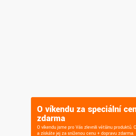
O víkendu za speciální ce
zdarma
O víkendu jsme pro Vás zlevnili většinu produktů. 
a získáte jej za sníženou cenu + dopravu zdarma.