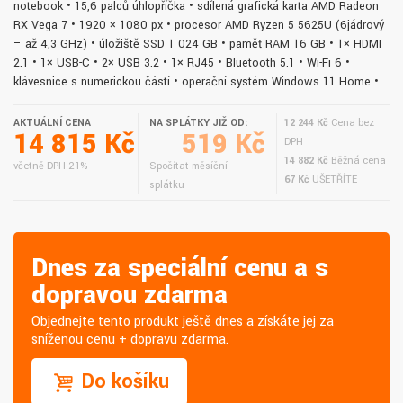
notebook • 15,6 palců úhlopříčka • sdílená grafická karta AMD Radeon
RX Vega 7 • 1920 × 1080 px • procesor AMD Ryzen 5 5625U (6jádrový
– až 4,3 GHz) • úložiště SSD 1 024 GB • paměť RAM 16 GB • 1× HDMI
2.1 • 1× USB-C • 2× USB 3.2 • 1× RJ45 • Bluetooth 5.1 • Wi-Fi 6 •
klávesnice s numerickou částí • operační systém Windows 11 Home •
AKTUÁLNÍ CENA
NA SPLÁTKY JIŽ OD:
12 244 Kč
Cena bez
14 815 Kč
519 Kč
DPH
14 882 Kč
Běžná cena
včetně DPH 21%
Spočítat měsíční
67 Kč
UŠETŘÍTE
splátku
Dnes za speciální cenu a s
dopravou zdarma
Objednejte tento produkt ještě dnes a získáte jej za
sníženou cenu + dopravu zdarma.
Do košíku