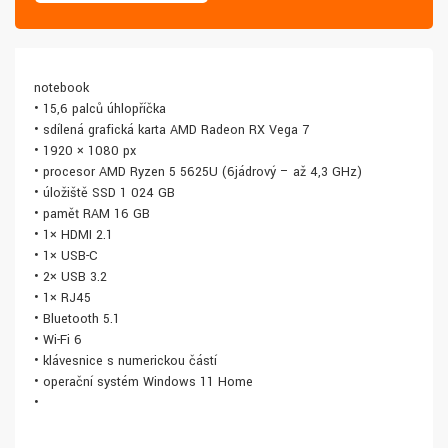
notebook
• 15,6 palců úhlopříčka
• sdílená grafická karta AMD Radeon RX Vega 7
• 1920 × 1080 px
• procesor AMD Ryzen 5 5625U (6jádrový – až 4,3 GHz)
• úložiště SSD 1 024 GB
• paměť RAM 16 GB
• 1× HDMI 2.1
• 1× USB-C
• 2× USB 3.2
• 1× RJ45
• Bluetooth 5.1
• Wi-Fi 6
• klávesnice s numerickou částí
• operační systém Windows 11 Home
•