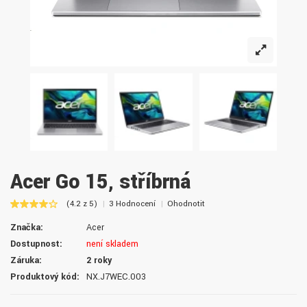
Acer Go 15, stříbrná
(4.2 z 5)
3 Hodnocení
Ohodnotit
Značka:
Acer
Dostupnost:
není skladem
Záruka:
2 roky
Produktový kód:
NX.J7WEC.003