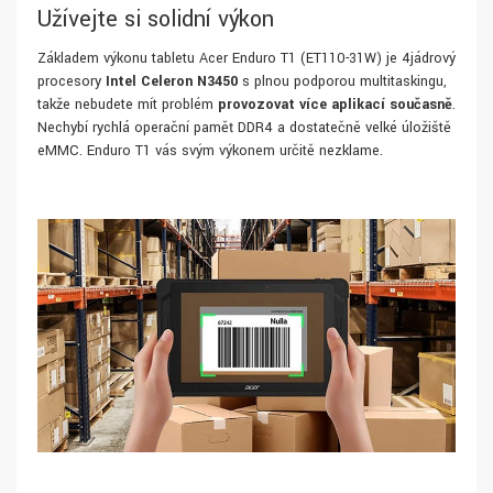
Užívejte si solidní výkon
Základem výkonu tabletu Acer Enduro T1 (ET110-31W) je 4jádrový
procesory
Intel Celeron N3450
s plnou podporou multitaskingu,
takže nebudete mít problém
provozovat více aplikací současně
.
Nechybí rychlá operační paměť DDR4 a dostatečně velké úložiště
eMMC. Enduro T1 vás svým výkonem určitě nezklame.