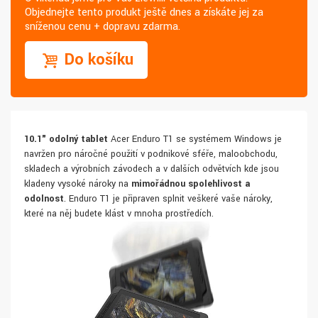
Objednejte tento produkt ještě dnes a získáte jej za
sníženou cenu + dopravu zdarma.
Do košíku
10.1" odolný tablet
Acer Enduro T1 se systémem Windows je
navržen pro náročné použití v podnikové sféře, maloobchodu,
skladech a výrobních závodech a v dalších odvětvích kde jsou
kladeny vysoké nároky na
mimořádnou spolehlivost
a
odolnost
. Enduro T1 je připraven splnit veškeré vaše nároky,
které na něj budete klást v mnoha prostředích.