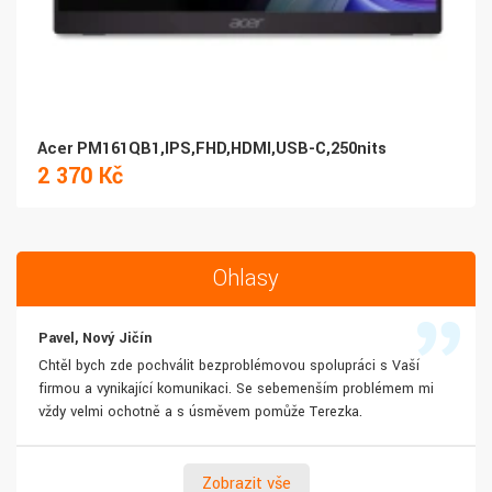
Acer PM161QB1,IPS,FHD,HDMI,USB-C,250nits
2 370 Kč
Ohlasy
Pavel, Nový Jičín
Chtěl bych zde pochválit bezproblémovou spolupráci s Vaší
firmou a vynikající komunikaci. Se sebemenším problémem mi
vždy velmi ochotně a s úsměvem pomůže Terezka.
Zobrazit vše