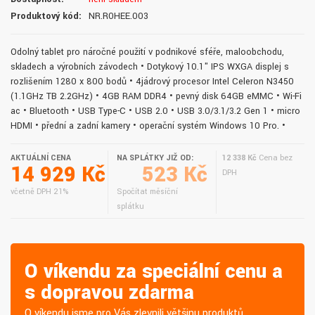
Produktový kód:
NR.R0HEE.003
Odolný tablet pro náročné použití v podnikové sféře, maloobchodu,
skladech a výrobních závodech • Dotykový 10.1" IPS WXGA displej s
rozlišením 1280 x 800 bodů • 4jádrový procesor Intel Celeron N3450
(1.1GHz TB 2.2GHz) • 4GB RAM DDR4 • pevný disk 64GB eMMC • Wi-Fi
ac • Bluetooth • USB Type-C • USB 2.0 • USB 3.0/3.1/3.2 Gen 1 • micro
HDMI • přední a zadní kamery • operační systém Windows 10 Pro. •
AKTUÁLNÍ CENA
NA SPLÁTKY JIŽ OD:
12 338 Kč
Cena bez
14 929 Kč
523 Kč
DPH
včetně DPH 21%
Spočítat měsíční
splátku
O víkendu za speciální cenu a
s dopravou zdarma
O víkendu jsme pro Vás zlevnili většinu produktů.