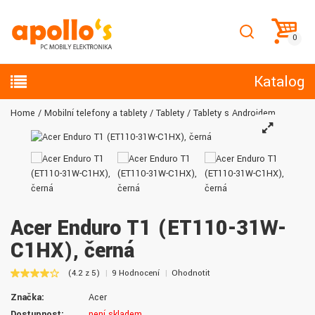
Katalog
Home
Mobilní telefony a tablety
Tablety
Tablety s Androidem
Acer Enduro T1 (ET110-31W-
C1HX), černá
(4.2 z 5)
9 Hodnocení
Ohodnotit
Značka:
Acer
Dostupnost:
není skladem