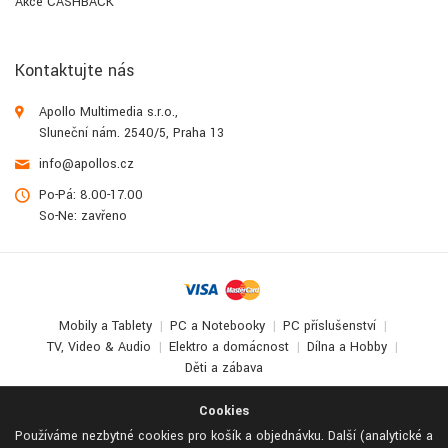
Akce CASHBACK
Kontaktujte nás
Apollo Multimedia s.r.o.,
Sluneční nám. 2540/5, Praha 13
info@apollos.cz
Po-Pá: 8.00-17.00
So-Ne: zavřeno
Mobily a Tablety
PC a Notebooky
PC příslušenství
TV, Video & Audio
Elektro a domácnost
Dílna a Hobby
Děti a zábava
© 2017-2026
Apollo Multimedia
. All Rights Reserved.
Cookies
Používáme nezbytné cookies pro košík a objednávku. Další (analytické a