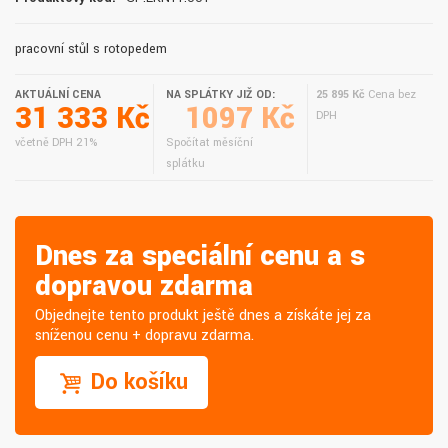
pracovní stůl s rotopedem
AKTUÁLNÍ CENA
NA SPLÁTKY JIŽ OD:
25 895 Kč
Cena bez
31 333 Kč
1097 Kč
DPH
včetně DPH 21%
Spočítat měsíční
splátku
Dnes za speciální cenu a s
dopravou zdarma
Objednejte tento produkt ještě dnes a získáte jej za
sníženou cenu + dopravu zdarma.
Do košíku