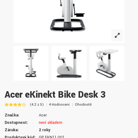
Acer eKinekt Bike Desk 3
(4.2 z 5)
4 Hodnocení
Ohodnotit
Značka:
Acer
Dostupnost:
není skladem
Záruka:
2 roky
Produktový kód:
GP.EKN11.001