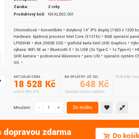
doručení do druhého dne.
služby. Vřele doporučuji.
Záruka:
2 roky
Produktový kód:
NX.KLDEC.001
Chromebook • konvertibilní • dotykový 14" IPS displej (1920 x 1200 b
Hardware: 6jádrový procesor Intel Core i3-1315U • 8GB operační pamě
LPDDR4X • disk 256GB SSD • grafická karta Intel UHD Graphics • Vyb
výbava: WiFi 6E ax • Bluetooth 5 • 3x USB (2x Type-C • 1x Type-A) • H
QHD kamera • podsvícená klávesnice • pero USI • operační systém 
OS. •
AKTUÁLNÍ CENA
NA SPLÁTKY JIŽ OD:
15 312 Kč
Cena
18 528 Kč
648 Kč
včetně DPH 21%
Spočítat měsíční splátku
Do košíku
Množství:
-
+
 s dopravou zdarma
Do koší