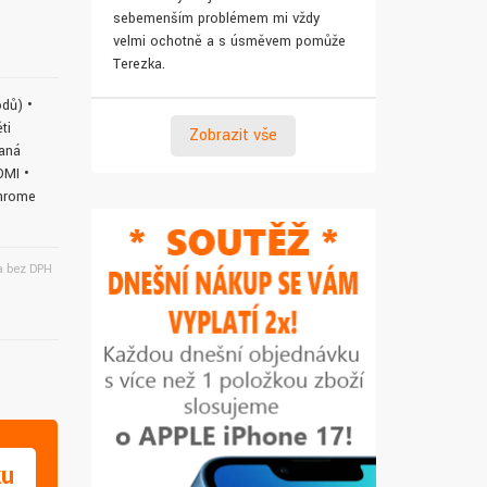
sebemenším problémem mi vždy
pro syna. Za 
velmi ochotně a s úsměvem pomůže
Terezka.
odů) •
ti
Zobrazit vše
raná
DMI •
Chrome
 bez DPH
ku