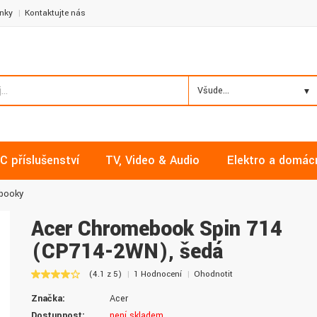
nky
Kontaktujte nás
Všude...
C příslušenství
TV, Video & Audio
Elektro a domác
ebooky
Acer Chromebook Spin 714
(CP714-2WN), šedá
Milan, Mělník
David, Praha
(4.1 z 5)
1 Hodnocení
Ohodnotit
Nakupoval jsem zde již několikrát a
Nalákali mě na nízké ceny a
Značka:
Acer
vždy v pořádku. Vše skladem a za
doručení. Díky dobrým zku
normální ceny. Třešničkou na dortu je
jsem pro svou firmu začal vy
Dostupnost:
není skladem