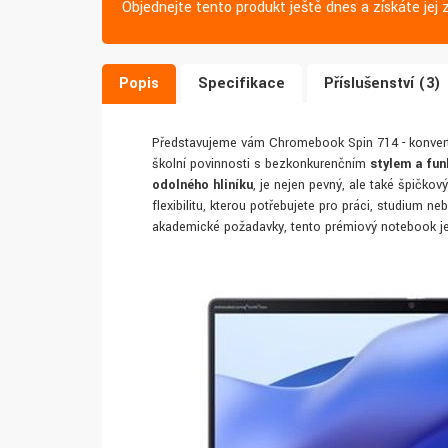
Objednejte tento produkt ještě dnes a získáte je
Popis
Specifikace
Příslušenství (3)
Představujeme vám Chromebook Spin 714 - konvertibi
školní povinnosti s bezkonkurenčním
stylem a fun
odolného hliníku
, je nejen pevný, ale také špičko
flexibilitu, kterou potřebujete pro práci, studium n
akademické požadavky, tento prémiový notebook je