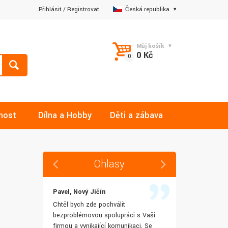
Přihlásit
/
Registrovat
Česká republika
Můj košík
0 Kč
nost
Dílna a Hobby
Děti a zábava
Ohlasy
Pavel, Nový Jičín
Jana, Libere
 rychlost
Chtěl bych zde pochválit
Výborná komu
šenostem
bezproblémovou spolupráci s Vaší
Ochotně mi z
užívat i IT
firmou a vynikající komunikaci. Se
dotazy a ještě