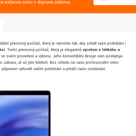
j za sníženou cenu + dopravu zdarma.
lní přenosný počítač, který je vytvořen tak, aby zvládl vaše podnikání i
kcí
. Tento přenosný počítač, který je elegantně
vyroben z lehkého a
vý ve svém provedení a výkonu. Jeho konvertibilní design vám poskytuje
ebo zábavu, ať už jste kdekoli. Bez ohledu na vaše profesionální nebo
 připraven vyhovět vašim potřebám a předčí vaše očekávání.