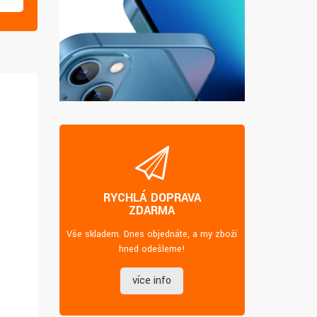
RYCHLÁ DOPRAVA
ZDARMA
Vše skladem. Dnes objednáte, a my zboží
hned odešleme!
více info