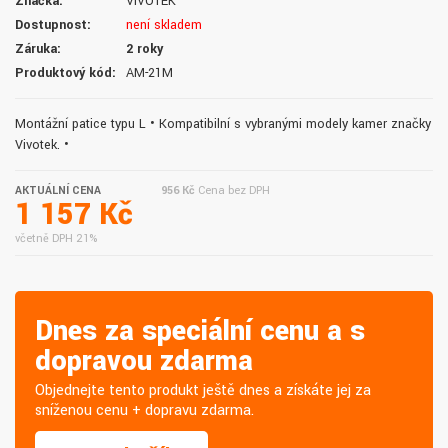
Značka:
VIVOTEK
Dostupnost:
není skladem
Záruka:
2 roky
Produktový kód:
AM-21M
Montážní patice typu L • Kompatibilní s vybranými modely kamer značky
Vivotek. •
AKTUÁLNÍ CENA
956 Kč
Cena bez DPH
1 157 Kč
včetně DPH 21%
Dnes za speciální cenu a s
dopravou zdarma
Objednejte tento produkt ještě dnes a získáte jej za
sníženou cenu + dopravu zdarma.