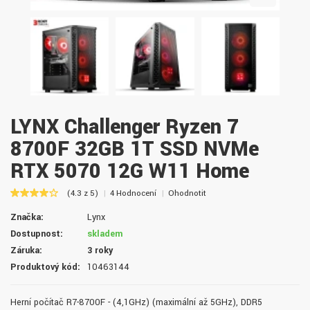
LYNX Challenger Ryzen 7
8700F 32GB 1T SSD NVMe
RTX 5070 12G W11 Home
(4.3 z 5)
4 Hodnocení
Ohodnotit
Značka:
Lynx
Dostupnost:
skladem
Záruka:
3 roky
Produktový kód:
10463144
Herní počítač R7-8700F - (4,1GHz) (maximální až 5GHz), DDR5