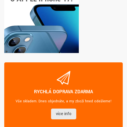
RYCHLÁ DOPRAVA ZDARMA
Vše skladem. Dnes objednáte, a my zboží hned odešleme!
více info