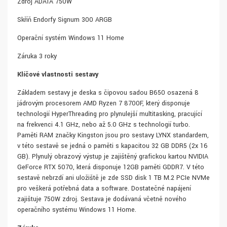
Zdroj ADATA 750W
Skříň Endorfy Signum 300 ARGB
Operační systém Windows 11 Home
Záruka 3 roky
Klíčové vlastnosti sestavy
Základem sestavy je deska s čipovou sadou B650 osazená 8
jádrovým procesorem AMD Ryzen 7 8700F, který disponuje
technologií HyperThreading pro plynulejší multitasking, pracující
na frekvenci 4.1 GHz, nebo až 5.0 GHz s technologií turbo.
Paměti RAM značky Kingston jsou pro sestavy LYNX standardem,
v této sestavě se jedná o paměti s kapacitou 32 GB DDR5 (2x 16
GB). Plynulý obrazový výstup je zajištěný grafickou kartou NVIDIA
GeForce RTX 5070, která disponuje 12GB paměti GDDR7. V této
sestavě nebrzdí ani uložiště je zde SSD disk 1 TB M.2 PCIe NVMe
pro veškerá potřebná data a software. Dostatečné napájení
zajištuje 750W zdroj. Sestava je dodávaná včetně nového
operačního systému Windows 11 Home.