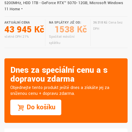
5200MHz, HDD 1TB - GeForce RTX™ 5070- 12GB, Microsoft Windows
11 Home •
AKTUÁLNÍ CENA
NA SPLÁTKY JIŽ OD:
36 318 Kč
Cena bez
43 945 Kč
1538 Kč
DPH
včetně DPH 21%
Spočítat měsíční
splátku
Dnes za speciální cenu a s
dopravou zdarma
Objednejte tento produkt ještě dnes a získáte jej za
sníženou cenu + dopravu zdarma.
Do košíku