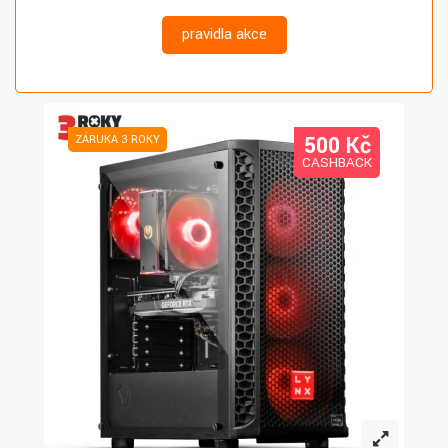
pravidla akce
500 K
č
ZÁRUKA 3 ROKY
CASHBACK