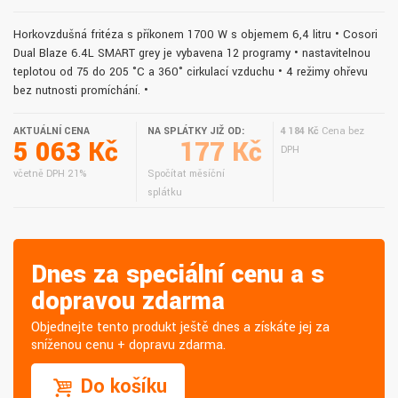
Horkovzdušná fritéza s příkonem 1700 W s objemem 6,4 litru • Cosori
Dual Blaze 6.4L SMART grey je vybavena 12 programy • nastavitelnou
teplotou od 75 do 205 °C a 360° cirkulací vzduchu • 4 režimy ohřevu
bez nutnosti promíchání. •
AKTUÁLNÍ CENA
NA SPLÁTKY JIŽ OD:
4 184 Kč
Cena bez
5 063 Kč
177 Kč
DPH
včetně DPH 21%
Spočítat měsíční
splátku
Dnes za speciální cenu a s
dopravou zdarma
Objednejte tento produkt ještě dnes a získáte jej za
sníženou cenu + dopravu zdarma.
Do košíku