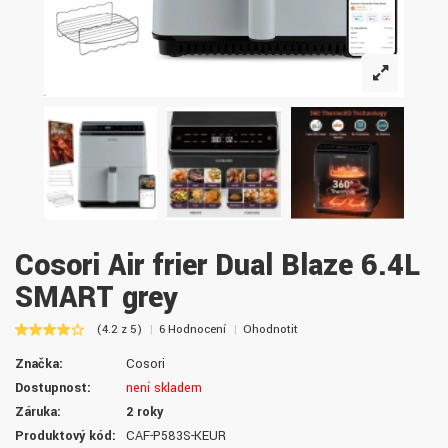
Cosori Air frier Dual Blaze 6.4L
SMART grey
(4.2 z 5)
6 Hodnocení
Ohodnotit
Značka:
Cosori
Dostupnost:
není skladem
Záruka:
2 roky
Produktový kód:
CAF-P583S-KEUR