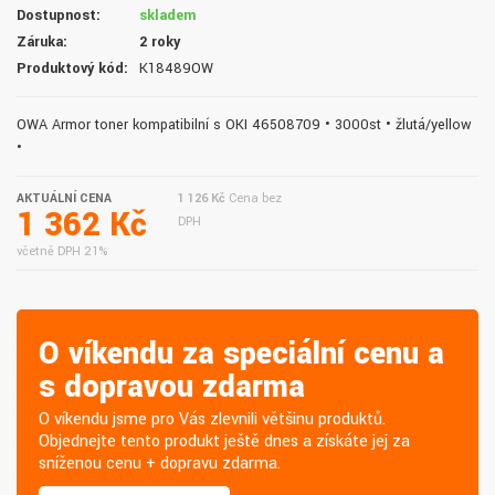
Dostupnost:
skladem
Záruka:
2 roky
Produktový kód:
K18489OW
OWA Armor toner kompatibilní s OKI 46508709 • 3000st • žlutá/yellow
•
AKTUÁLNÍ CENA
1 126 Kč
Cena bez
1 362 Kč
DPH
včetně DPH 21%
O víkendu za speciální cenu a
s dopravou zdarma
O víkendu jsme pro Vás zlevnili většinu produktů.
Objednejte tento produkt ještě dnes a získáte jej za
sníženou cenu + dopravu zdarma.