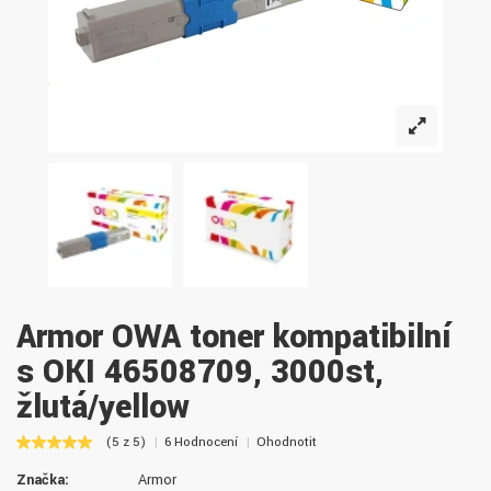
Armor OWA toner kompatibilní
s OKI 46508709, 3000st,
žlutá/yellow
(5 z 5)
6 Hodnocení
Ohodnotit
Značka:
Armor