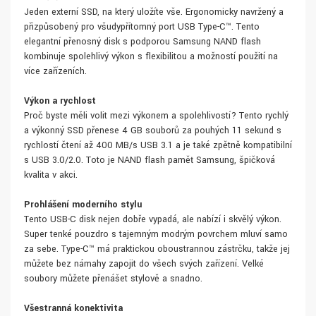
Jeden externí SSD, na který uložíte vše. Ergonomicky navržený a
přizpůsobený pro všudypřítomný port USB Type-C™. Tento
elegantní přenosný disk s podporou Samsung NAND flash
kombinuje spolehlivý výkon s flexibilitou a možností použití na
více zařízeních.
Výkon a rychlost
Proč byste měli volit mezi výkonem a spolehlivostí? Tento rychlý
a výkonný SSD přenese 4 GB souborů za pouhých 11 sekund s
rychlostí čtení až 400 MB/s USB 3.1 a je také zpětně kompatibilní
s USB 3.0/2.0. Toto je NAND flash paměť Samsung, špičková
kvalita v akci.
Prohlášení moderního stylu
Tento USB-C disk nejen dobře vypadá, ale nabízí i skvělý výkon.
Super tenké pouzdro s tajemným modrým povrchem mluví samo
za sebe. Type-C™ má praktickou oboustrannou zástrčku, takže jej
můžete bez námahy zapojit do všech svých zařízení. Velké
soubory můžete přenášet stylově a snadno.
Všestranná konektivita