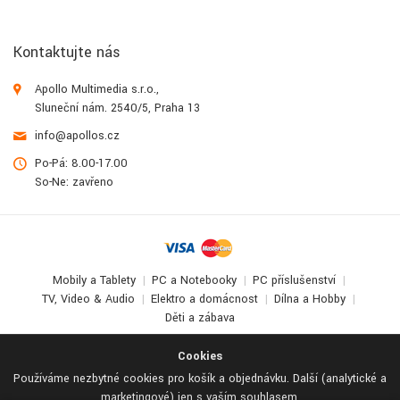
Kontaktujte nás
Apollo Multimedia s.r.o.,
Sluneční nám. 2540/5, Praha 13
info@apollos.cz
Po-Pá: 8.00-17.00
So-Ne: zavřeno
Mobily a Tablety
PC a Notebooky
PC příslušenství
TV, Video & Audio
Elektro a domácnost
Dílna a Hobby
Děti a zábava
© 2017-2026
Apollo Multimedia
. All Rights Reserved.
Cookies
Používáme nezbytné cookies pro košík a objednávku. Další (analytické a
marketingové) jen s vaším souhlasem.