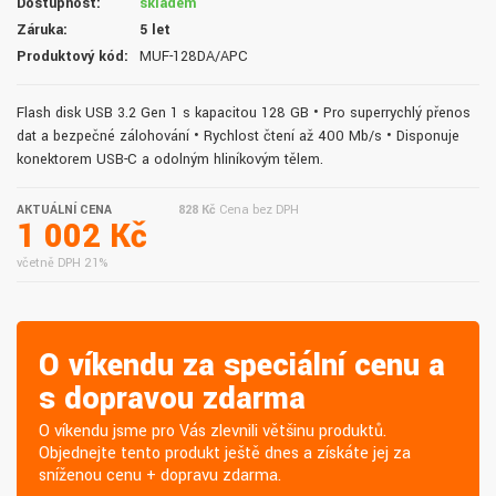
Dostupnost:
skladem
Záruka:
5 let
Produktový kód:
MUF-128DA/APC
Flash disk USB 3.2 Gen 1 s kapacitou 128 GB • Pro superrychlý přenos
dat a bezpečné zálohování • Rychlost čtení až 400 Mb/s • Disponuje
konektorem USB-C a odolným hliníkovým tělem.
AKTUÁLNÍ CENA
828 Kč
Cena bez DPH
1 002 Kč
včetně DPH 21%
O víkendu za speciální cenu a
s dopravou zdarma
O víkendu jsme pro Vás zlevnili většinu produktů.
Objednejte tento produkt ještě dnes a získáte jej za
sníženou cenu + dopravu zdarma.