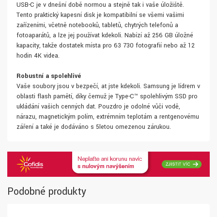
USB-C je v dnešní době normou a stejně tak i vaše úložiště.
Tento praktický kapesní disk je kompatibilní se všemi vašimi
zařízeními, včetně notebooků, tabletů, chytrých telefonů a
fotoaparátů, a lze jej používat kdekoli. Nabízí až 256 GB úložné
kapacity, takže dostatek místa pro 63 730 fotografií nebo až 12
hodin 4K videa.
Robustní a spolehlivé
Vaše soubory jsou v bezpečí, ať jste kdekoli. Samsung je lídrem v
oblasti flash pamětí, díky čemuž je Type-C™ spolehlivým SSD pro
ukládání vašich cenných dat. Pouzdro je odolné vůči vodě,
nárazu, magnetickým polím, extrémním teplotám a rentgenovému
záření a také je dodáváno s 5letou omezenou zárukou.
Podobné produkty