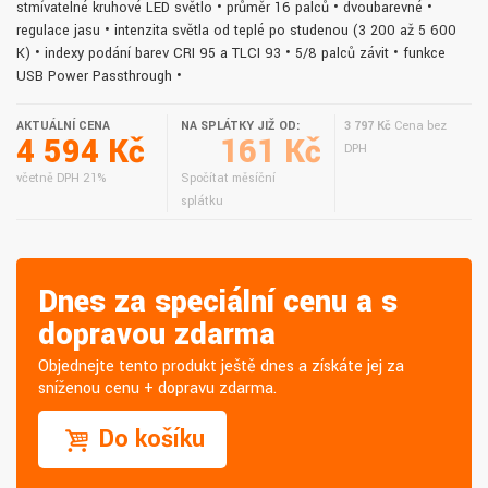
stmívatelné kruhové LED světlo • průměr 16 palců • dvoubarevné •
regulace jasu • intenzita světla od teplé po studenou (3 200 až 5 600
K) • indexy podání barev CRI 95 a TLCI 93 • 5/8 palců závit • funkce
USB Power Passthrough •
AKTUÁLNÍ CENA
NA SPLÁTKY JIŽ OD:
3 797 Kč
Cena bez
4 594 Kč
161 Kč
DPH
včetně DPH 21%
Spočítat měsíční
splátku
Dnes za speciální cenu a s
dopravou zdarma
Objednejte tento produkt ještě dnes a získáte jej za
sníženou cenu + dopravu zdarma.
Do košíku