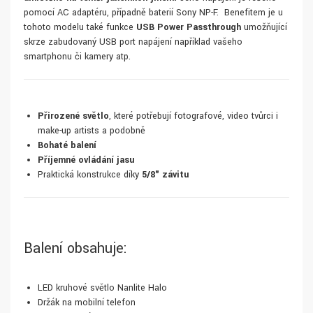
pomocí AC adaptéru, případně baterií Sony NP-F. Benefitem je u
tohoto modelu také funkce
USB Power Passthrough
umožňující
skrze zabudovaný USB port napájení například vašeho
smartphonu či kamery atp.
Přirozené světlo
, které potřebují fotografové, video tvůrci i
make-up artists a podobně
Bohaté balení
Příjemné ovládání jasu
Praktická konstrukce díky
5/8" závitu
Balení obsahuje:
LED kruhové světlo Nanlite Halo
Držák na mobilní telefon