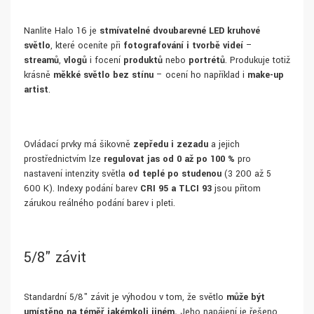
Nanlite Halo 16 je
stmívatelné dvoubarevné LED kruhové
světlo
, které oceníte při
fotografování i tvorbě videí
–
streamů
,
vlogů
i focení
produktů
nebo
portrétů
. Produkuje totiž
krásně
měkké světlo bez stínu
– ocení ho například i
make-up
artist
.
Ovládací prvky má šikovně
zepředu i zezadu
a jejich
prostřednictvím lze
regulovat jas od 0 až po 100 %
pro
nastavení intenzity světla
od teplé po studenou
(3 200 až 5
600 K). Indexy podání barev
CRI 95 a TLCI 93
jsou přitom
zárukou reálného podání barev i pleti.
5/8" závit
Standardní 5/8" závit je výhodou v tom, že světlo
může být
umístěno
na téměř jakémkoli jiném
.
Jeho napájení je řešeno