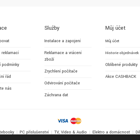
ace
Služby
Můj účet
povat
Instalace a zapojení
Můj účet
 reklamací
Reklamace a vrácení
Historie objednávek
zboží
í podmínky
Oblíbené produkty
Zrychlení počítače
ní řád
Akce CASHBACK
Odvirování počítače
jte nás
Záchrana dat
tebooky
PC příslušenství
TV, Video & Audio
Elektro a domácnost
Dí