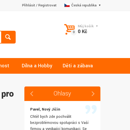
Přihlásit
/
Registrovat
Česká republika
Můj košík
0 Kč
nost
Dílna a Hobby
Děti a zábava
 pro
Ohlasy
Pavel, Nový Jičín
Jana, Libere
 rychlost
Chtěl bych zde pochválit
Výborná komu
šenostem
bezproblémovou spolupráci s Vaší
Ochotně mi z
užívat i IT
firmou a vynikající komunikaci. Se
dotazy a ještě