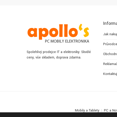
Inform
Jak naku
Průvodce
Spolehlivý prodejce IT a elektroniky. Skvělé
Obchodn
ceny, vše skladem, doprava zdarma.
Reklamač
Kontaktu
Mobily a Tablety
PC a No