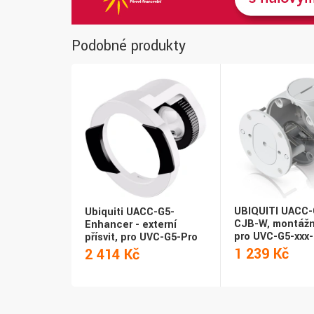
Podobné produkty
UBIQUITI UACC
Ubiquiti UACC-G5-
CJB-W, montážn
Enhancer - externí
pro UVC-G5-xxx
přísvit, pro UVC-G5-Pro
1 239 Kč
2 414 Kč