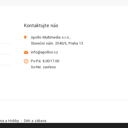
Kontaktujte nás
Apollo Multimedia s.r.o.,
Sluneční nám. 2540/5, Praha 13
info@apollos.cz
Po-Pá: 8.00-17.00
So-Ne: zavřeno
lna a Hobby
Děti a zábava