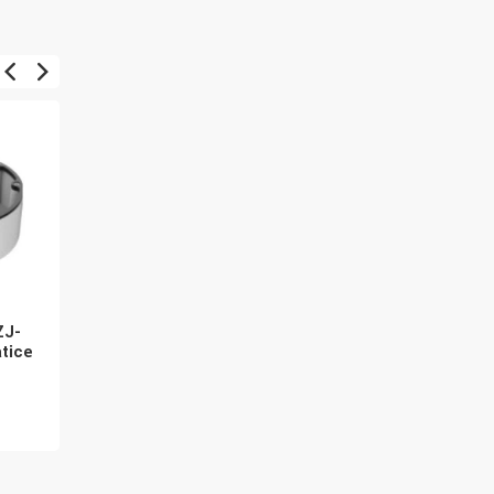
ZJ-
HIKVISION konzole na
Hikvision DS-1604ZJ
tice
zeď pro PTZ kamery DS-
držák pro PTZ kamery
2DE vč. karbice
1 531 Kč
2 661 Kč