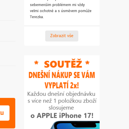
sebemenším problémem mi vždy
pro syna. Za 
velmi ochotně a s úsměvem pomůže
Terezka.
Zobrazit vše
ku