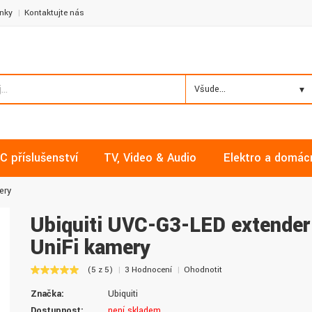
nky
Kontaktujte nás
Všude...
C příslušenství
TV, Video & Audio
Elektro a domác
ery
Ubiquiti UVC-G3-LED extender
UniFi kamery
Milan, Mělník
David, Praha
(5 z 5)
3 Hodnocení
Ohodnotit
Nakupoval jsem zde již několikrát a
Nalákali mě na nízké ceny a
Značka:
Ubiquiti
vždy v pořádku. Vše skladem a za
doručení. Díky dobrým zku
normální ceny. Třešničkou na dortu je
jsem pro svou firmu začal vy
Dostupnost:
není skladem