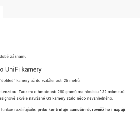
a době záznamu
o UniFi kamery
 "dohled" kamery až do vzdálenosti 25 metrů.
ntenzitou. Zařízení o hmotnosti 260 gramů má hloubku 132 milimetrů.
designově skvěle navržené G3 kamery stalo něco nevzhledného.
funkce rozšiřujícího prvku
kontroluje samočinně, rovněž ho i napájí
.