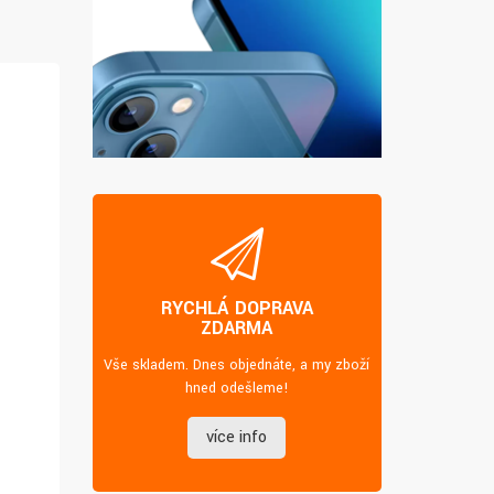
RYCHLÁ DOPRAVA
ZDARMA
Vše skladem. Dnes objednáte, a my zboží
hned odešleme!
více info