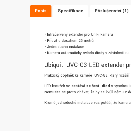
Popis
Specifikace
Příslušenství (1)
• Infračervený extender pro UniFi kameru
• Přísvit s dosahem 25 metrů
• Jednoduchá instalace
• Kamera automaticky ovládá diody v závislosti n
Ubiquiti UVC-G3-LED extender pr
Praktický doplněk ke kameře UVC-G3, který rozšíří
LED kroužek se
sestává ze šesti diod
s vysokou i
Nemusíte se proto obávat, že by se kvůli němu z 
Kromě jednoduché instalace vás potěší, že kamera 