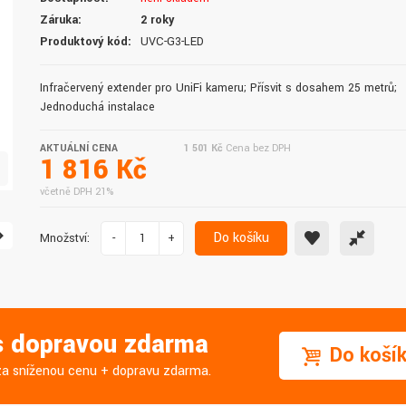
doručení do druhého dne.
služby. Vřele doporučuji.
Záruka:
2 roky
Produktový kód:
UVC-G3-LED
Infračervený extender pro UniFi kameru; Přísvit s dosahem 25 metrů;
Jednoduchá instalace
AKTUÁLNÍ CENA
1 501 Kč
Cena bez DPH
1 816 Kč
včetně DPH 21%
Do košíku
Množství:
-
+
 s dopravou zdarma
Do koší
j za sníženou cenu + dopravu zdarma.