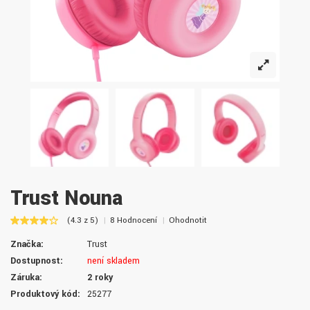
Trust Nouna
(4.3 z 5)
8 Hodnocení
Ohodnotit
Značka:
Trust
Dostupnost:
není skladem
Záruka:
2 roky
Produktový kód:
25277