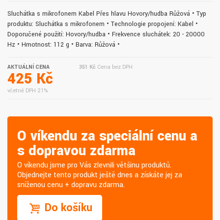
Sluchátka s mikrofonem Kabel Přes hlavu Hovory/hudba Růžová • Typ
produktu: Sluchátka s mikrofonem • Technologie propojení: Kabel •
Doporučené použití: Hovory/hudba • Frekvence sluchátek: 20 - 20000
Hz • Hmotnost: 112 g • Barva: Růžová •
AKTUÁLNÍ CENA
351 Kč
Cena bez DPH
425 Kč
včetně DPH 21%
O víkendu za speciální cenu a
s dopravou zdarma
O víkendu jsme pro Vás zlevnili většinu produktů.
Objednejte tento produkt ještě dnes a získáte jej za
sníženou cenu + dopravu zdarma.
Do košíku