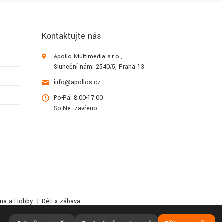
Kontaktujte nás
Apollo Multimedia s.r.o.,
Sluneční nám. 2540/5, Praha 13
info@apollos.cz
Po-Pá: 8.00-17.00
So-Ne: zavřeno
lna a Hobby
Děti a zábava