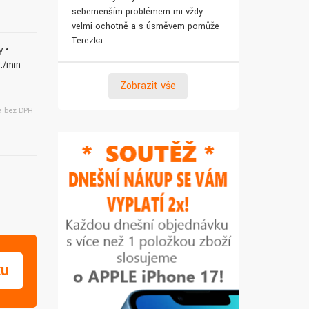
sebemenším problémem mi vždy
pro syna. Za 
velmi ochotně a s úsměvem pomůže
Terezka.
y •
r./min
Zobrazit vše
 bez DPH
ku