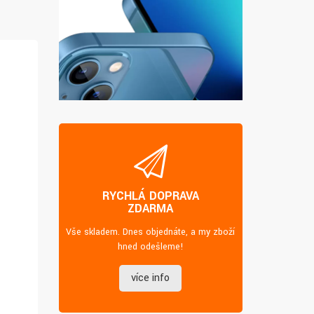
RYCHLÁ DOPRAVA
ZDARMA
Vše skladem. Dnes objednáte, a my zboží
hned odešleme!
více info