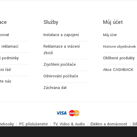
ace
Služby
Můj účet
povat
Instalace a zapojení
Můj účet
 reklamací
Reklamace a vrácení
Historie objednávek
zboží
í podmínky
Oblíbené produkty
Zrychlení počítače
ní řád
Akce CASHBACK
Odvirování počítače
jte nás
Záchrana dat
tebooky
PC příslušenství
TV, Video & Audio
Elektro a domácnost
Dí
© 2017-2026
Apollo Multimedia
. All Rights Reserved.