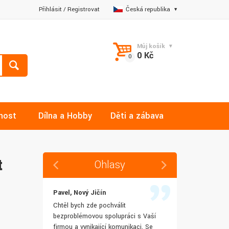
Přihlásit
/
Registrovat
Česká republika
Můj košík
0 Kč
nost
Dílna a Hobby
Děti a zábava
t
Ohlasy
Pavel, Nový Jičín
Jana, Libere
 rychlost
Chtěl bych zde pochválit
Výborná komu
šenostem
bezproblémovou spolupráci s Vaší
Ochotně mi z
užívat i IT
firmou a vynikající komunikaci. Se
dotazy a ještě