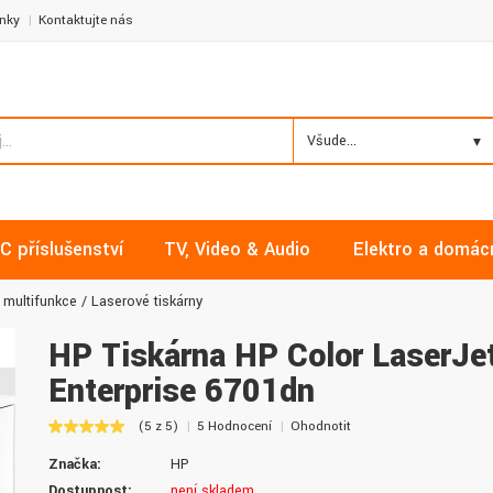
nky
Kontaktujte nás
Všude...
C příslušenství
TV, Video & Audio
Elektro a domác
 multifunkce
Laserové tiskárny
HP Tiskárna HP Color LaserJe
Enterprise 6701dn
Milan, Mělník
David, Praha
(5 z 5)
5 Hodnocení
Ohodnotit
Nakupoval jsem zde již několikrát a
Nalákali mě na nízké ceny a
Značka:
HP
vždy v pořádku. Vše skladem a za
doručení. Díky dobrým zku
normální ceny. Třešničkou na dortu je
jsem pro svou firmu začal vy
Dostupnost:
není skladem