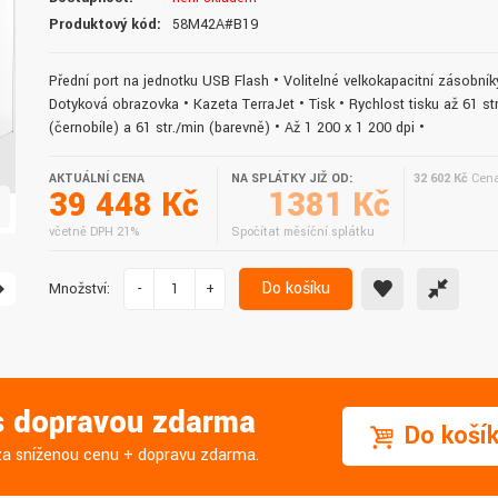
doručení do druhého dne.
služby. Vřele doporučuji.
Produktový kód:
58M42A#B19
Přední port na jednotku USB Flash • Volitelné velkokapacitní zásobník
Dotyková obrazovka • Kazeta TerraJet • Tisk • Rychlost tisku až 61 st
(černobíle) a 61 str./min (barevně) • Až 1 200 x 1 200 dpi •
AKTUÁLNÍ CENA
NA SPLÁTKY JIŽ OD:
32 602 Kč
Cena
39 448 Kč
1381 Kč
včetně DPH 21%
Spočítat měsíční splátku
Do košíku
Množství:
-
+
 s dopravou zdarma
Do koší
j za sníženou cenu + dopravu zdarma.