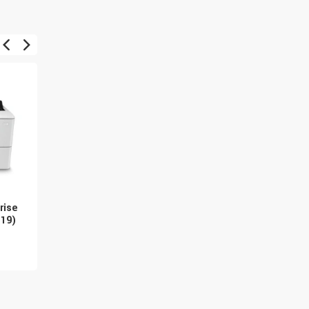
rise
HP LaserJet Enterprise
HP LaserJet Enterpris
19)
M507x (1PV88A#B19)
M611dn
16 110 Kč
20 358 Kč