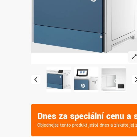
Dnes za speciální cenu a
Objednejte tento produkt ještě dnes a získáte je