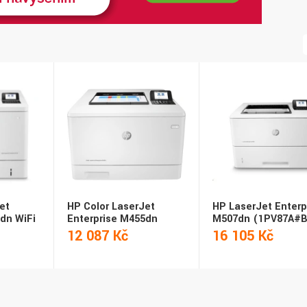
et
HP Color LaserJet
HP LaserJet Enterp
dn WiFi
Enterprise M455dn
M507dn (1PV87A#B
12 087 Kč
16 105 Kč