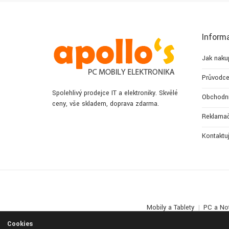
Inform
Jak naku
Průvodce
Spolehlivý prodejce IT a elektroniky. Skvělé
Obchodn
ceny, vše skladem, doprava zdarma.
Reklamač
Kontaktu
Mobily a Tablety
PC a No
Cookies