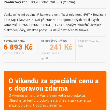
Produktový kód:
DS-2CD2385FWD-I (B) (2.8mm)
Venkovní velmi odolná IP kamera s certifikací odolnosti IP67 • Rozlišení
do 8 Mpix (3840 × 2160) při 20sn/s • Podpora nových rozdílových
kompresí - H.265, H.265+, H.264+, H.264 • Analýza chování, detekce
překročení čáry, detekce pohybu a další bezpečností funkce
AKTUÁLNÍ CENA
NA SPLÁTKY JIŽ OD:
5 697 Kč
Cena bez
6 893 Kč
241 Kč
DPH
včetně DPH 21%
Spočítat měsíční
splátku
O víkendu za speciální cenu a
s dopravou zdarma
O víkendu jsme pro Vás zlevnili většinu produktů.
Objednejte tento produkt ještě dnes a získáte jej za
sníženou cenu + dopravu zdarma.