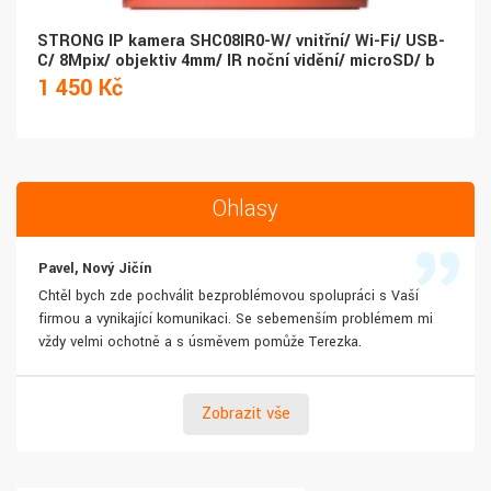
STRONG IP kamera SHC08IR0-W/ vnitřní/ Wi-Fi/ USB-
C/ 8Mpix/ objektiv 4mm/ IR noční vidění/ microSD/ b
1 450 Kč
Ohlasy
Pavel, Nový Jičín
Chtěl bych zde pochválit bezproblémovou spolupráci s Vaší
firmou a vynikající komunikaci. Se sebemenším problémem mi
vždy velmi ochotně a s úsměvem pomůže Terezka.
Zobrazit vše