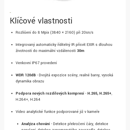
Klíčové vlastnosti
Rozlišení do 8 Mpix (3840 × 2160) při 20sn/s
Integrovaný automaticky říditelný IR přísvit EXIR s dlouhou
životností do maximální vzdálenosti
30m
Venkovní IP67 provedení
WDR 120dB
- Dvojitá expozice scény, realné barvy, vysoká
dynamika obrazu
Podpora nových rozdílových kompresí
-
H.265, H.265+
,
H.264+, H.264
Video analytické funkce podporované již v kameře
Analýza chování
- Detekce překročení čáry, detekce