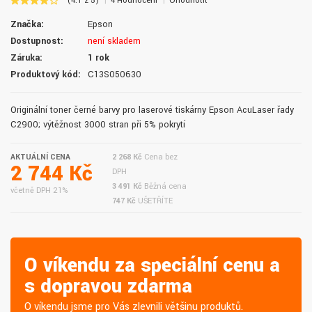
(4.1 z 5)
4 Hodnocení
Ohodnotit
Značka:
Epson
Dostupnost:
není skladem
Záruka:
1 rok
Produktový kód:
C13S050630
Originální toner černé barvy pro laserové tiskárny Epson AcuLaser řady
C2900; výtěžnost 3000 stran při 5% pokrytí
AKTUÁLNÍ CENA
2 268 Kč
Cena bez
2 744 Kč
DPH
3 491 Kč
Běžná cena
včetně DPH 21%
747 Kč
UŠETŘÍTE
O víkendu za speciální cenu a
s dopravou zdarma
O víkendu jsme pro Vás zlevnili většinu produktů.