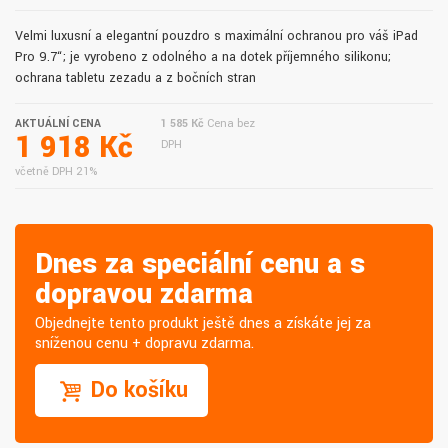
Velmi luxusní a elegantní pouzdro s maximální ochranou pro váš iPad
Pro 9.7“; je vyrobeno z odolného a na dotek příjemného silikonu;
ochrana tabletu zezadu a z bočních stran
AKTUÁLNÍ CENA
1 585 Kč
Cena bez
1 918 Kč
DPH
včetně DPH 21%
Dnes za speciální cenu a s
dopravou zdarma
Objednejte tento produkt ještě dnes a získáte jej za
sníženou cenu + dopravu zdarma.
Do košíku