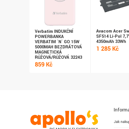
Avacom Acer Sw
Verbatim INDUKČNÍ
SF514 Li-Pol 7,7
POWERBANKA
4350mAh 33Wh
VERBATIM `N` GO 15W
5000MAH BEZDRÁTOVÁ
1 285 Kč
MAGNETICKÁ
RŮŽOVÁ/RŮŽOVÁ 32243
859 Kč
Inform
Jak naku