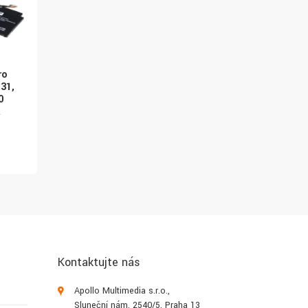
ro
Avacom Acer Swift
ACER NTB Swift X 14 A
31,
SF315 Li-Pol 15,2V
SFX14-61G-R542
0
3158mAh 48Wh
45 420 Kč
á
1 258 Kč
Kontaktujte nás
Apollo Multimedia s.r.o.,
Sluneční nám. 2540/5, Praha 13