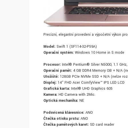
Precizní, elegantní provedení a výpočetní výkon pr
Model:
Swift 1 (SF114-32-P59A)
Operační systém:
Windows 10 Home in S mode
Procesor:
Intel® Pentium® Silver N5000, 1.1 GHz, 
Operační paměť:
4 GB DDR4 Memory OB + N/A (nel
UIožiště:
128GB PCIe NVMe SSD + N/A (nelze rozší
Displej:
14" FHD Acer ComfyView™ IPS LED LCD
Grafická karta:
Intel® UHD Graphics 605
Kamera:
HD Camera with 2Mic.
Optická mechanika:
NE
Podsvícená klávesnice:
ANO
Čtečka otisku prstu:
ANO
Čtečka paměťových karet:
SD card reader