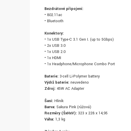
Bezdrátové připojení:
• 802.11ac
• Bluetooth
Konektory:
• 1x USB Type-C 3.1 Gen I. (up to 5Gbps)
• 2x USB 3.0
• 1x USB 2.0
• 1x HDMI
• 1x Headphone/Microphone Combo Port
Baterie:
3-cell Li-Polymer battery
Výdrž baterie:
neuvedeno
Zdroj:
45W AC Adapter
Šasi:
Hliník
Barva:
Sakura Pink (růžová)
Rozměry (ŠxHxV):
323 x 228 x 14,95
Váha:
1,3 kg