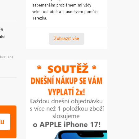
sebemenším problémem mi vždy
pro syna. Za 
velmi ochotně a s úsměvem pomůže
Terezka.
ží
tel
Zobrazit vše
bez DPH
ku