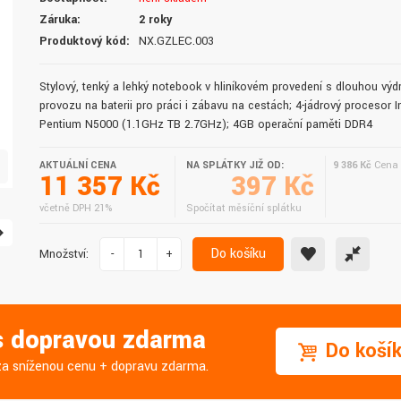
doručení do druhého dne.
služby. Vřele doporučuji.
Záruka:
2 roky
Produktový kód:
NX.GZLEC.003
Stylový, tenký a lehký notebook v hliníkovém provedení s dlouhou výdr
provozu na baterii pro práci i zábavu na cestách; 4-jádrový procesor In
Pentium N5000 (1.1GHz TB 2.7GHz); 4GB operační paměti DDR4
AKTUÁLNÍ CENA
NA SPLÁTKY JIŽ OD:
9 386 Kč
Cena 
11 357 Kč
397 Kč
včetně DPH 21%
Spočítat měsíční splátku
Do košíku
Množství:
-
+
 s dopravou zdarma
Do koší
j za sníženou cenu + dopravu zdarma.