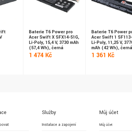
ift
Baterie T6 Power pro
Baterie T6 Power p
V
Acer Swift X SFX14-51G,
Acer Swift 1 SF113-
Li-Poly, 15,4 V, 3730 mAh
Li-Poly, 11,25 V, 377
(57,4 Wh), černá
mAh (42 Wh), čern
1 474 Kč
1 361 Kč
ace
Služby
Můj účet
povat
Instalace a zapojení
Můj účet