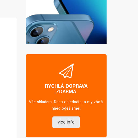
RYCHLÁ DOPRAVA
ZDARMA
Vše skladem. Dnes objednáte, a my zboží
hned odešleme!
více info