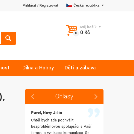
Přihlásit
/
Registrovat
Česká republika
Můj košík
0 Kč
nost
Dílna a Hobby
Děti a zábava
),
Ohlasy
Pavel, Nový Jičín
Jana, Libere
 rychlost
Chtěl bych zde pochválit
Výborná komu
šenostem
bezproblémovou spolupráci s Vaší
Ochotně mi z
užívat i IT
firmou a vynikající komunikaci. Se
dotazy a ještě