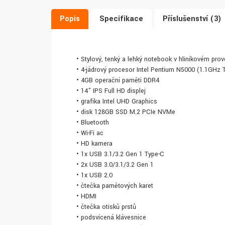
Popis
Specifikace
Příslušenství (3)
• Stylový, tenký a lehký notebook v hliníkovém prov
• 4-jádrový procesor Intel Pentium N5000 (1.1GHz
• 4GB operační paměti DDR4
• 14" IPS Full HD displej
• grafika Intel UHD Graphics
• disk 128GB SSD M.2 PCIe NVMe
• Bluetooth
• Wi-Fi ac
• HD kamera
• 1x USB 3.1/3.2 Gen 1 Type-C
• 2x USB 3.0/3.1/3.2 Gen 1
• 1x USB 2.0
• čtečka paměťových karet
• HDMI
• čtečka otisků prstů
• podsvícená klávesnice