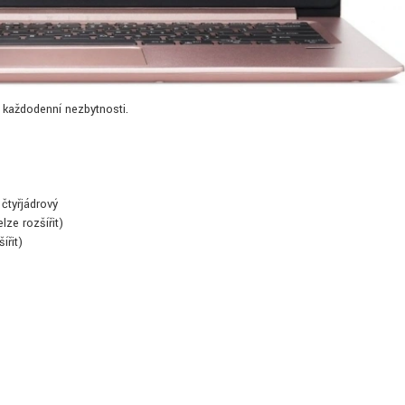
o každodenní nezbytnosti.
čtyřjádrový
ze rozšířit)
řit)