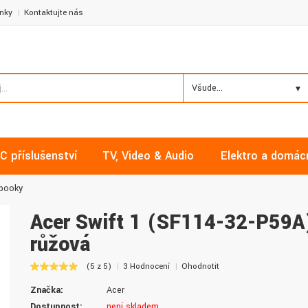
nky
Kontaktujte nás
Všude...
C příslušenství
TV, Video & Audio
Elektro a domác
ebooky
Acer Swift 1 (SF114-32-P59A
růžová
Milan, Mělník
David, Praha
(5 z 5)
3 Hodnocení
Ohodnotit
Nakupoval jsem zde již několikrát a
Nalákali mě na nízké ceny a
Značka:
Acer
vždy v pořádku. Vše skladem a za
doručení. Díky dobrým zku
normální ceny. Třešničkou na dortu je
jsem pro svou firmu začal vy
Dostupnost:
není skladem