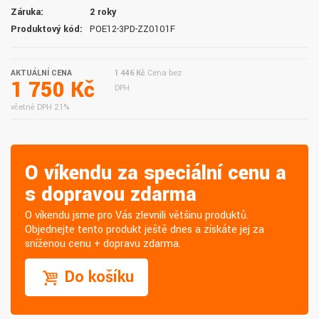
Záruka:
2 roky
Produktový kód:
POE12-3PD-ZZ0101F
AKTUÁLNÍ CENA
1 446 Kč
Cena bez
1 750 Kč
DPH
včetně DPH 21%
O víkendu za speciální cenu a
s dopravou zdarma
O víkendu jsme pro Vás zlevnili většinu produktů.
Objednejte tento produkt ještě dnes a získáte jej za
sníženou cenu + dopravu zdarma.
Do košíku