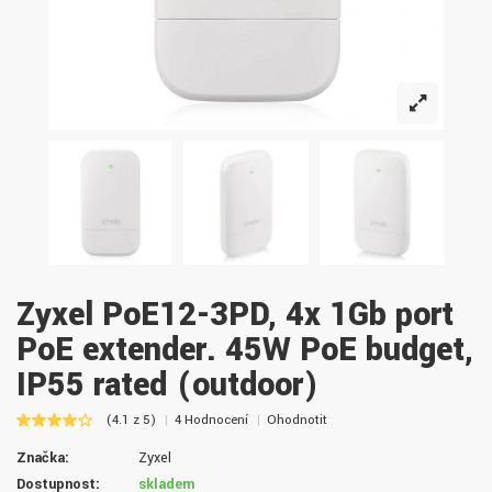
Zyxel PoE12-3PD, 4x 1Gb port
PoE extender. 45W PoE budget,
IP55 rated (outdoor)
(4.1 z 5)
4 Hodnocení
Ohodnotit
Značka:
Zyxel
Dostupnost:
skladem