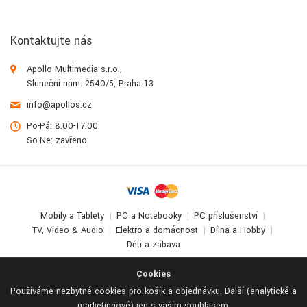
Kontaktujte nás
Apollo Multimedia s.r.o.,
Sluneční nám. 2540/5, Praha 13
info@apollos.cz
Po-Pá: 8.00-17.00
So-Ne: zavřeno
Mobily a Tablety
PC a Notebooky
PC příslušenství
TV, Video & Audio
Elektro a domácnost
Dílna a Hobby
Děti a zábava
© 2017-2026
Apollo Multimedia
. All Rights Reserved.
Cookies
Používáme nezbytné cookies pro košík a objednávku. Další (analytické a
marketingové) jen s vaším souhlasem.