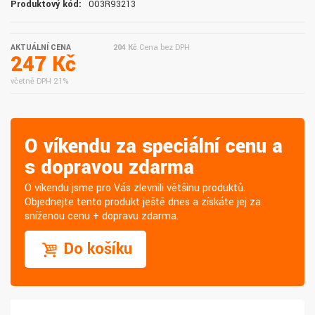
Produktový kód:
003R93213
AKTUÁLNÍ CENA
204 Kč
Cena bez DPH
247 Kč
včetně DPH 21%
O víkendu za speciální cenu a
s dopravou zdarma
O víkendu jsme pro Vás zlevnili většinu produktů.
Objednejte tento produkt ještě dnes a získáte jej za
sníženou cenu + dopravu zdarma.
Do košíku