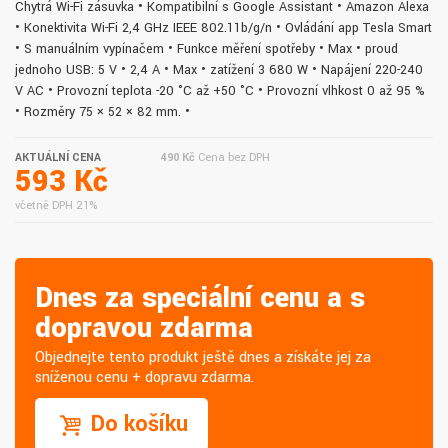
Chytrá Wi-Fi zásuvka • Kompatibilní s Google Assistant • Amazon Alexa
• Konektivita Wi-Fi 2,4 GHz IEEE 802.11b/g/n • Ovládání app Tesla Smart
• S manuálním vypínačem • Funkce měření spotřeby • Max • proud
jednoho USB: 5 V • 2,4 A • Max • zatížení 3 680 W • Napájení 220-240
V AC • Provozní teplota -20 °C až +50 °C • Provozní vlhkost 0 až 95 %
• Rozměry 75 × 52 × 82 mm. •
AKTUÁLNÍ CENA
490 Kč
Cena bez DPH
593 Kč
včetně DPH 21%
Dnes za speciální cenu a s
dopravou zdarma
Objednejte tento produkt ještě dnes a získáte jej za
sníženou cenu + dopravu zdarma.
Do košíku