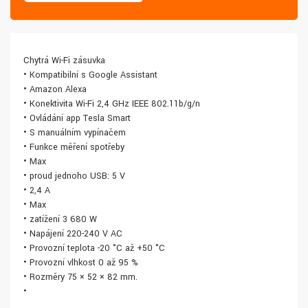
Chytrá Wi-Fi zásuvka
• Kompatibilní s Google Assistant
• Amazon Alexa
• Konektivita Wi-Fi 2,4 GHz IEEE 802.11b/g/n
• Ovládání app Tesla Smart
• S manuálním vypínačem
• Funkce měření spotřeby
• Max
• proud jednoho USB: 5 V
• 2,4 A
• Max
• zatížení 3 680 W
• Napájení 220-240 V AC
• Provozní teplota -20 °C až +50 °C
• Provozní vlhkost 0 až 95 %
• Rozměry 75 × 52 × 82 mm.
•