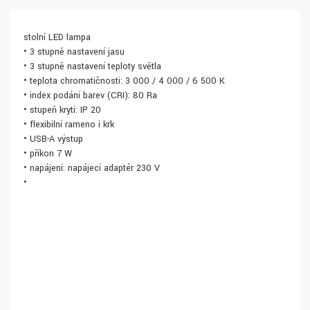
stolní LED lampa
• 3 stupně nastavení jasu
• 3 stupně nastavení teploty světla
• teplota chromatičnosti: 3 000 / 4 000 / 6 500 K
• index podání barev (CRI): 80 Ra
• stupeň krytí: IP 20
• flexibilní rameno i krk
• USB-A výstup
• příkon 7 W
• napájení: napájecí adaptér 230 V
•