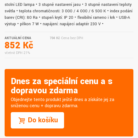
stolní LED lampa • 3 stupně nastavení jasu • 3 stupně nastavení teploty
světla • teplota chromatičnosti: 3 000 / 4 000 / 6 500 K • index podání
barev (CRI): 80 Ra • stupeň krytí: IP 20 • flexibilní rameno i krk • USB-A
výstup • příkon 7 W • napájení: napájecí adaptér 230 V •
AKTUÁLNÍ CENA
704 Kč
Cena bez DPH
852 Kč
včetně DPH 21%
Dnes za speciální cenu a s
dopravou zdarma
Objednejte tento produkt ještě dnes a získáte jej za
sníženou cenu + dopravu zdarma.
Do košíku