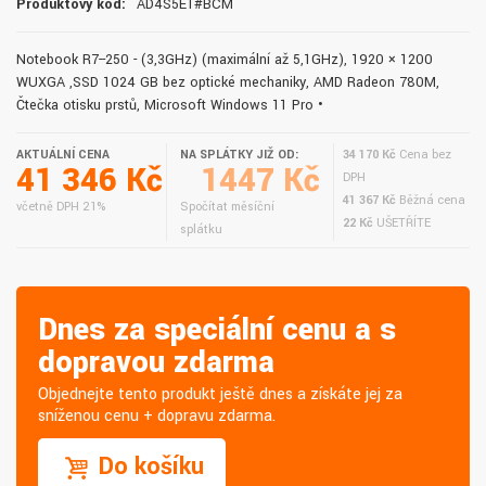
Produktový kód:
AD4S5ET#BCM
Notebook R7--250 - (3,3GHz) (maximální až 5,1GHz), 1920 × 1200
WUXGA ,SSD 1024 GB bez optické mechaniky, AMD Radeon 780M,
Čtečka otisku prstů, Microsoft Windows 11 Pro •
AKTUÁLNÍ CENA
NA SPLÁTKY JIŽ OD:
34 170 Kč
Cena bez
41 346 Kč
1447 Kč
DPH
41 367 Kč
Běžná cena
včetně DPH 21%
Spočítat měsíční
22 Kč
UŠETŘÍTE
splátku
Dnes za speciální cenu a s
dopravou zdarma
Objednejte tento produkt ještě dnes a získáte jej za
sníženou cenu + dopravu zdarma.
Do košíku