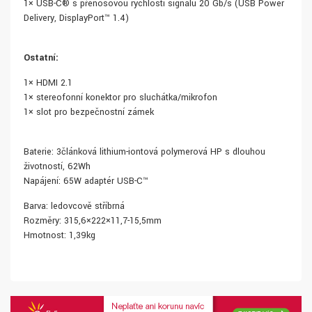
1× USB-C® s přenosovou rychlostí signálu 20 Gb/s (USB Power
Delivery, DisplayPort™ 1.4)
Ostatní:
1× HDMI 2.1
1× stereofonní konektor pro sluchátka/mikrofon
1× slot pro bezpečnostní zámek
Baterie: 3článková lithium-iontová polymerová HP s dlouhou
životností, 62Wh
Napájení: 65W adaptér USB-C™
Barva: ledovcově stříbrná
Rozměry: 315,6×222×11,7-15,5mm
Hmotnost: 1,39kg