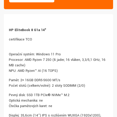
HP EliteBook 8 G1a 14"
certifikace TCO
Operační systém: Windows 11 Pro
Procesor: AMD Ryzen 7 250 (8 jader, 16 vláken, 3,3/5,1 GHz, 16
MB cache)
NPU: AMD Ryzen™ AI (16 TOPS)
Paměť: 2× 16GB DDR5-5600 MT/s
Počet slotů (celkem/volné): 2 sloty SODIMM (2/0)
Pevný disk: SSD 1TB PCIe® NVMe™ M.2
Optická mechanika: ne
Čtečka paměťových karet: ne
Displej: 35,6cm (14”) IPS s rozlišením WUXGA (1920x1200),