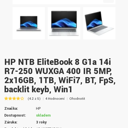
HP NTB EliteBook 8 G1a 14i
R7-250 WUXGA 400 IR 5MP,
2x16GB, 1TB, WiFi7, BT, FpS,
backlit keyb, Win1
(4.2 z 5)
4 Hodnocení
Ohodnotit
Značka:
HP
Dostupnost:
skladem
Záruka:
3 roky