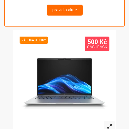
pravidla akce
500 K
č
ZÁRUKA 3 ROKY
CASHBACK