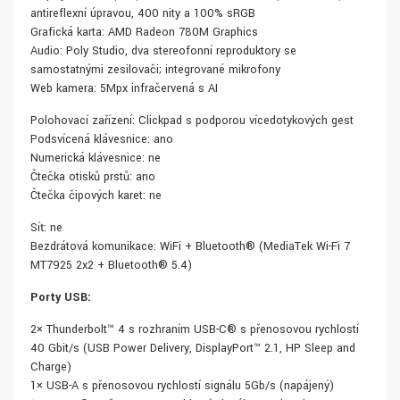
antireflexní úpravou, 400 nity a 100% sRGB
Grafická karta: AMD Radeon 780M Graphics
Audio: Poly Studio, dva stereofonní reproduktory se
samostatnými zesilovači; integrované mikrofony
Web kamera: 5Mpx infračervená s AI
Polohovací zařízení: Clickpad s podporou vícedotykových gest
Podsvícená klávesnice: ano
Numerická klávesnice: ne
Čtečka otisků prstů: ano
Čtečka čipových karet: ne
Síť: ne
Bezdrátová komunikace: WiFi + Bluetooth® (MediaTek Wi-Fi 7
MT7925 2x2 + Bluetooth® 5.4)
Porty USB:
2× Thunderbolt™ 4 s rozhraním USB-C® s přenosovou rychlostí
40 Gbit/s (USB Power Delivery, DisplayPort™ 2.1, HP Sleep and
Charge)
1× USB-A s přenosovou rychlostí signálu 5Gb/s (napájený)