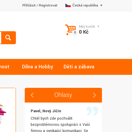
Přihlásit
/
Registrovat
Česká republika
Můj košík
0 Kč
nost
Dílna a Hobby
Děti a zábava
Ohlasy
Pavel, Nový Jičín
Jana, Libere
 rychlost
Chtěl bych zde pochválit
Výborná komu
šenostem
bezproblémovou spolupráci s Vaší
Ochotně mi z
užívat i IT
firmou a vynikající komunikaci. Se
dotazy a ještě