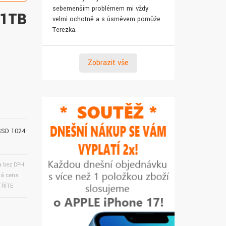
sebemenším problémem mi vždy
pro syna. Za 
 1TB
velmi ochotně a s úsměvem pomůže
Terezka.
Zobrazit vše
 SSD 1024
 bez DPH
á cena
ŘÍTE