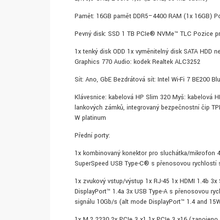
Paměť: 16GB paměť DDR5–4400 RAM (1x 16GB) Poče
Pevný disk: SSD 1 TB PCIe® NVMe™ TLC Pozice pro 
1x tenký disk ODD 1x vyměnitelný disk SATA HDD ne
Graphics 770 Audio: kodek Realtek ALC3252
Síť: Ano, GbE Bezdrátová síť: Intel Wi-Fi 7 BE200 B
Klávesnice: kabelová HP Slim 320 Myš: kabelová 
lankových zámků, integrovaný bezpečnostní čip TP
W platinum
Přední porty:
1x kombinovaný konektor pro sluchátka/mikrofon 
SuperSpeed USB Type-C® s přenosovou rychlostí s
1x zvukový vstup/výstup 1x RJ-45 1x HDMI 1.4b 3x
DisplayPort™ 1.4a 3x USB Type-A s přenosovou ry
signálu 10Gb/s (alt mode DisplayPort™ 1.4 and 15W 
1x M.2 2230 2x PCIe 3 x1 1x PCIe 3 x16 (zapojeno