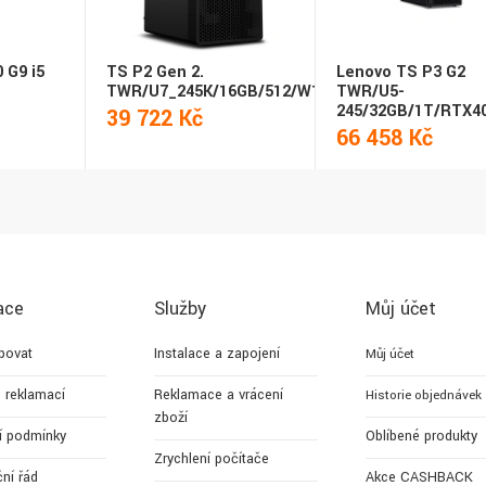
 G9 i5
TS P2 Gen 2.
Lenovo TS P3 G2
TWR/U7_245K/16GB/512/W11P
TWR/U5-
245/32GB/1T/RTX4
39 722 Kč
66 458 Kč
ace
Služby
Můj účet
povat
Instalace a zapojení
Můj účet
 reklamací
Reklamace a vrácení
Historie objednávek
zboží
í podmínky
Oblíbené produkty
Zrychlení počítače
ní řád
Akce CASHBACK