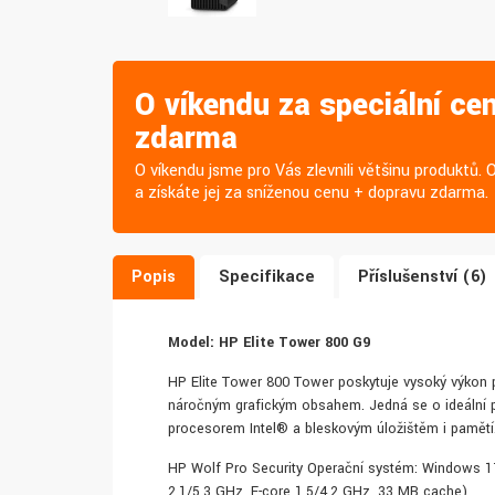
O víkendu za speciální ce
zdarma
O víkendu jsme pro Vás zlevnili většinu produktů. 
a získáte jej za sníženou cenu + dopravu zdarma.
Popis
Specifikace
Příslušenství (6)
Model: HP Elite Tower 800 G9
HP Elite Tower 800 Tower poskytuje vysoký výkon pr
náročným grafickým obsahem. Jedná se o ideální p
procesorem Intel® a bleskovým úložištěm i pamětí
HP Wolf Pro Security Operační systém: Windows 11 P
2,1/5,3 GHz, E-core 1,5/4,2 GHz, 33 MB cache)