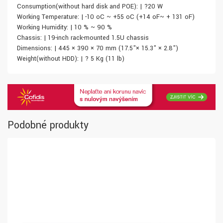
Consumption(without hard disk and POE): | ?20 W
Working Temperature: | -10 oC ~ +55 oC (+14 oF~ + 131 oF)
Working Humidity: | 10 % ~ 90 %
Chassis: | 19-inch rack-mounted 1.5U chassis
Dimensions: | 445 × 390 × 70 mm (17.5"× 15.3" × 2.8")
Weight(without HDD): | ? 5 Kg (11 lb)
Podobné produkty