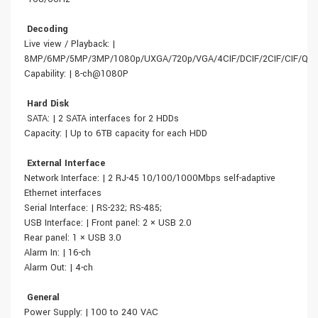
Decoding
Live view / Playback: |
8MP/6MP/5MP/3MP/1080p/UXGA/720p/VGA/4CIF/DCIF/2CIF/CIF/QCI
Capability: | 8-ch@1080P
Hard Disk
SATA: | 2 SATA interfaces for 2 HDDs
Capacity: | Up to 6TB capacity for each HDD
External Interface
Network Interface: | 2 RJ-45 10/100/1000Mbps self-adaptive
Ethernet interfaces
Serial Interface: | RS-232; RS-485;
USB Interface: | Front panel: 2 × USB 2.0
Rear panel: 1 × USB 3.0
Alarm In: | 16-ch
Alarm Out: | 4-ch
General
Power Supply: | 100 to 240 VAC