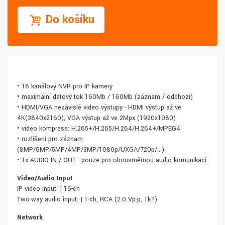
Do košíku
• 16 kanálový NVR pro IP kamery
• maximální datový tok 160Mb / 160Mb (záznam / odchozí)
• HDMI/VGA nezávislé video výstupy - HDMI výstup až ve
4K(3840x2160), VGA výstup až ve 2Mpx (1920x1080)
• video komprese: H.265+/H.265/H.264/H.264+/MPEG4
• rozlišení pro záznam
(8MP/6MP/5MP/4MP/3MP/1080p/UXGA/720p/...)
• 1x AUDIO IN / OUT - pouze pro obousměrnou audio komunikaci
Video/Audio Input
IP video input: | 16-ch
Two-way audio input: | 1-ch, RCA (2.0 Vp-p, 1k?)
Network