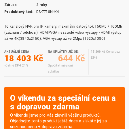
Záruka:
3 roky
Produktový kód:
DS-7716NI-K4
16 kanálový NVR pro IP kamery; maximální datový tok 160Mb / 160Mb
(záznam / odchozí); HDMI/VGA nezávislé video výstupy - HDMI výstup
až ve 4K(3840x2160), VGA výstup až ve 2Mpx (1920x1080)
AKTUÁLNÍ CENA
NA SPLÁTKY JIŽ OD:
15 209 Kč
Cena bez
18 403 Kč
644 Kč
DPH
včetně DPH 21%
Spočítat měsíční
splátku
O víkendu za speciální cenu a
s dopravou zdarma
O víkendu jsme pro Vás zlevnili většinu produktů.
Objednejte tento produkt ještě dnes a získáte jej za
sníženou cenu + dopravu zdarma.