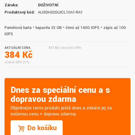
Záruka:
DOŽIVOTNÍ
Produktový kód:
AUSDH32GUICL10A1-RA1
Paměťová karta • kapacita 32 GB • čtení až 1400 IOPS • zápis až 100
IOPS
AKTUÁLNÍ CENA
317 Kč
Cena bez DPH
384 Kč
včetně DPH 21%
Dnes za speciální cenu a s
dopravou zdarma
Objednejte tento produkt ještě dnes a získáte jej za
sníženou cenu + dopravu zdarma.
Do košíku